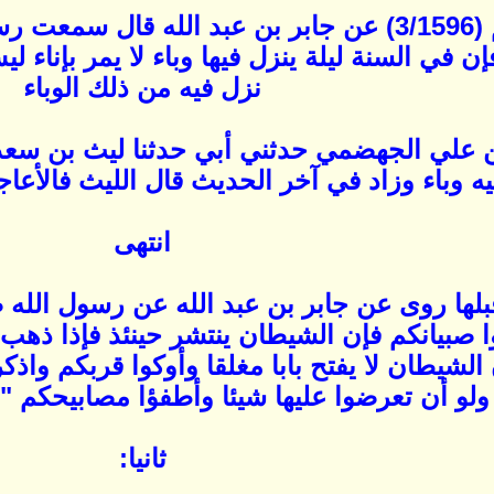
أولا :روى الإمام مسلم (3/1596) عن جابر بن عبد 
فإن في السنة ليلة ينزل فيها وباء لا يمر بإناء 
نزل فيه من ذلك الوباء
ر بن علي الجهضمي حدثني أبي حدثنا ليث بن سعد 
يه وباء وزاد في آخر الحديث قال الليث فالأعاج
انتهى
بلها روى عن جابر بن عبد الله عن رسول الله ص
ا صبيانكم فإن الشيطان ينتشر حينئذ فإذا ذهب
الشيطان لا يفتح بابا مغلقا وأوكوا قربكم واذك
 ولو أن تعرضوا عليها شيئا وأطفؤا مصابيحكم ".د
ثانيا: