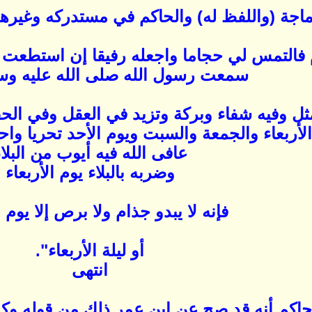
اجة (واللفظ له) والحاكم في مستدركه وغيرهم
دم فالتمس لي حجاما واجعله رفيقا إن استطعت ول
سمعت رسول الله صلى الله عليه وس
ثل وفيه شفاء وبركة وتزيد في العقل وفي الح
لأربعاء والجمعة والسبت ويوم الأحد تحريا واحتجم
عافى الله فيه أيوب من البلا
وضربه بالبلاء يوم الأربعاء
فإنه لا يبدو جذام ولا برص إلا يوم ا
أو ليلة الأربعاء".
انتهى
حاكم أنه قد صح عن ابن عمر ذلك من قوله وكذ