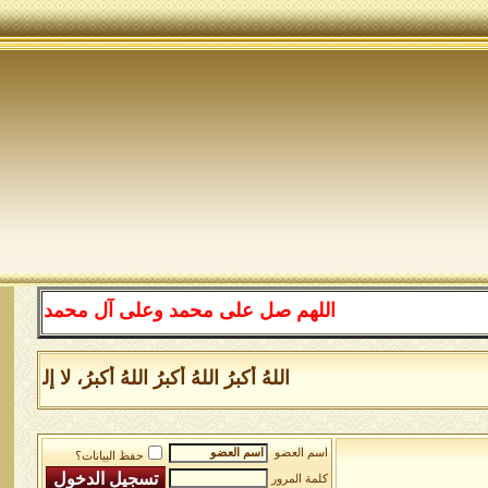
اللهم صل على محمد وعلى آل محمد كما صليت على إبر
اللهُ أكبرُ اللهُ أكبرُ اللهُ أكبرُ، لا إلهَ إلَّا
اسم العضو
حفظ البيانات؟
كلمة المرور