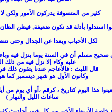
كثير من المتصوفة يدركون الأمور ولكن لا 
لوا استدلوا بأدلة قد تكون ضعيفة, فيظن الظا
لكل الأحباب وبعدا عن الجدال وحتى تتضح
 صحيح مسلم أن في السنة يوما ينزل فيه وباء ل
عليه وكاء إلا نزل فيه من ذلك الو
قال الليث : فالأعاجم عندنا يتقون ذلك في
وكانون الأول هو شهر ديسمبر كما ه
عينوا هذا اليوم كتاريخ ، كرقم ،أو أي يوم من 
ساعات الليل والنهار )
عاء خاصة الأربعاء الأخير من كل شهر أحاديث ك