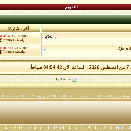
التقويم
م
آخر مشاركة
05:20 PM
09-29-2017
بواسطة
Mounya
Qasid
06:21 PM
08-17-2017
بواسطة
Mounya
 صباحاً.
Powered by vBulletin® Copyright ©2000 - 2026, Jelsoft Enterprises Ltd.
TranZ By Almuhajir
7
66
64
63
62
59
58
57
54
53
46
44
43
42
41
39
38
37
36
35
34
31
30