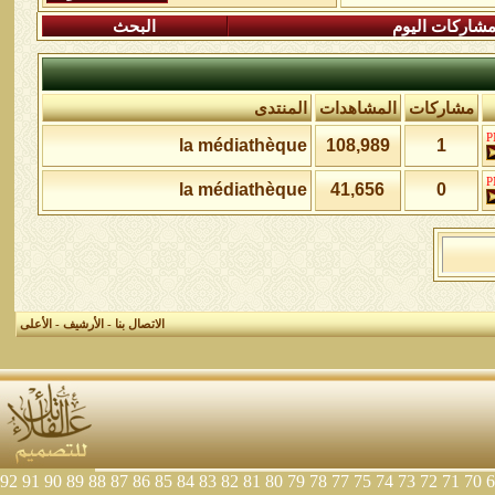
شاركات اليوم
البحث
مشاركات
المشاهدات
المنتدى
la médiathèque
108,989
1
la médiathèque
41,656
0
الاتصال بنا
-
الأرشيف
-
الأعلى
92
91
90
89
88
87
86
85
84
83
82
81
80
79
78
77
75
74
73
72
71
70
6