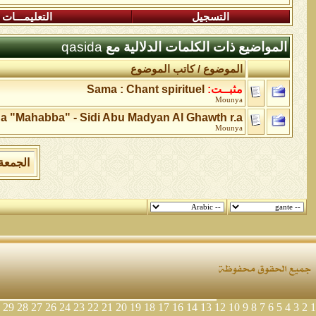
التسجيل
التعليمـــات
المواضيع ذات الكلمات الدلالية مع
qasida
الموضوع / كاتب الموضوع
مثبــت:
Sama : Chant spirituel
Mounya
a "Mahabba" - Sidi Abu Madyan Al Ghawth r.a
Mounya
الجمعة 7 من اغسطس 2026 , الساعة الان 04:54:42
29
28
27
26
24
23
22
21
20
19
18
17
16
14
13
12
10
9
8
7
6
5
4
3
2
1