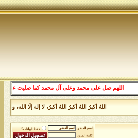
اللهم صل على محمد وعلى آل محمد كما صليت على إبراهيم 
اللهُ أكبرُ اللهُ أكبرُ اللهُ أكبرُ، لا إلهَ إلَّا الل
اسم العضو
حفظ البيانات؟
كلمة المرور