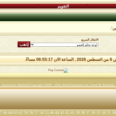
التقويم
م
ن'.
الانتقال السريع
06:55:1 مساءً.
Powered by vBulletin® Copyright ©2000 - 2026, Jelsoft Enterprises Ltd.
TranZ By Almuhajir
7
66
64
63
62
59
58
57
54
53
46
44
43
42
41
39
38
37
36
35
34
31
30