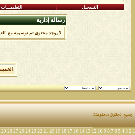
التسجيل
التعليمـــات
رسالة إدارية
لا يوجد محتوى تم توسيمه مع 'العي
الخميس 6 من اغسطس 2026 , الساعة الان 7
29
28
27
26
24
23
22
21
20
19
18
17
16
14
13
12
10
9
8
7
6
5
4
3
2
1