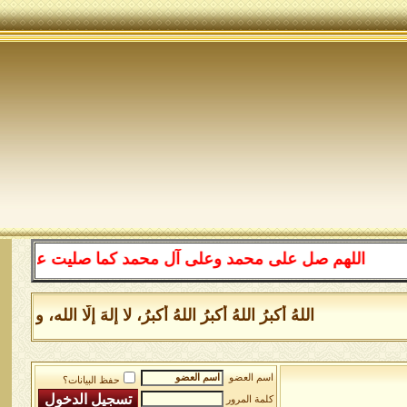
اللهم صل على محمد وعلى آل محمد كما صليت على إبراهيم
اللهُ أكبرُ اللهُ أكبرُ اللهُ أكبرُ، لا إلهَ إلَّا الل
اسم العضو
حفظ البيانات؟
كلمة المرور