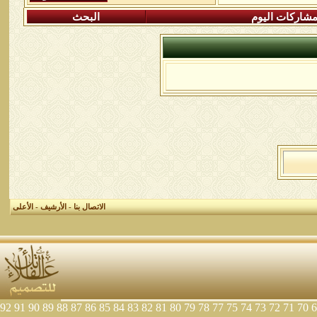
شاركات اليوم
البحث
الاتصال بنا
-
الأرشيف
-
الأعلى
92
91
90
89
88
87
86
85
84
83
82
81
80
79
78
77
75
74
73
72
71
70
6