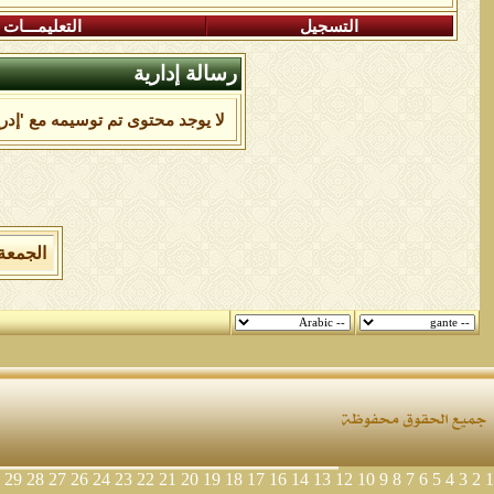
التسجيل
التعليمـــات
رسالة إدارية
لا يوجد محتوى تم توسيمه مع 'إدر
الجمعة 7 من اغسطس 2026 , الساعة الان 02:38:54
29
28
27
26
24
23
22
21
20
19
18
17
16
14
13
12
10
9
8
7
6
5
4
3
2
1