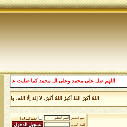
اللهم صل على محمد وعلى آل محمد كما صليت على إبراهيم 
اللهُ أكبرُ اللهُ أكبرُ اللهُ أكبرُ، لا إلهَ إلَّا الل
اسم العضو
حفظ البيانات؟
كلمة المرور