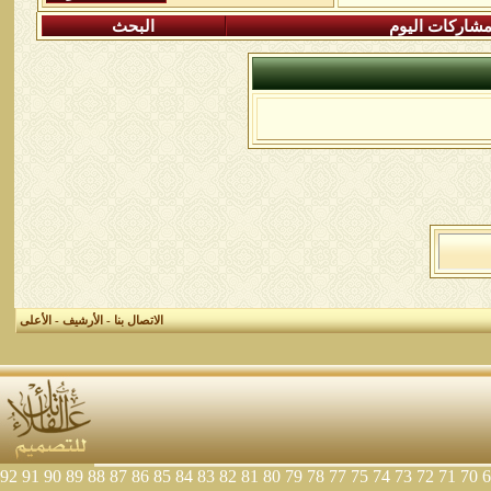
شاركات اليوم
البحث
الاتصال بنا
-
الأرشيف
-
الأعلى
92
91
90
89
88
87
86
85
84
83
82
81
80
79
78
77
75
74
73
72
71
70
6