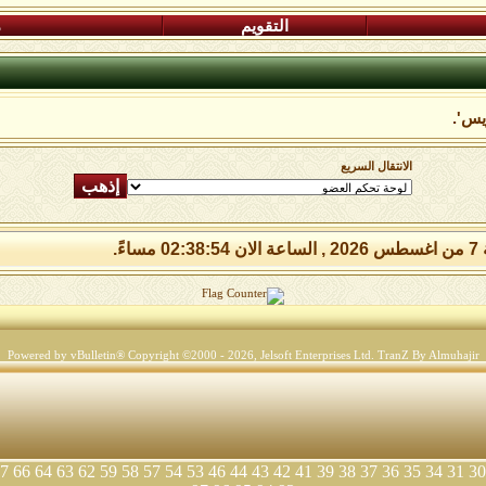
التقويم
م
يس'.
الانتقال السريع
 مساءً.
Powered by vBulletin® Copyright ©2000 - 2026, Jelsoft Enterprises Ltd.
TranZ By Almuhajir
7
66
64
63
62
59
58
57
54
53
46
44
43
42
41
39
38
37
36
35
34
31
30