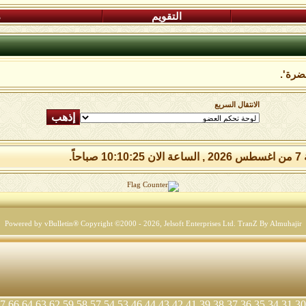
التقويم
م
ضرة'.
الانتقال السريع
 صباحاً.
Powered by vBulletin® Copyright ©2000 - 2026, Jelsoft Enterprises Ltd.
TranZ By Almuhajir
7
66
64
63
62
59
58
57
54
53
46
44
43
42
41
39
38
37
36
35
34
31
30