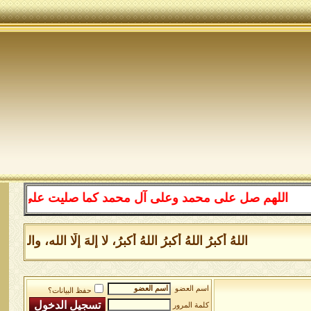
اللهم صل على محمد وعلى آل محمد كما صليت على إبراهيم و
اللهُ أكبرُ اللهُ أكبرُ اللهُ أكبرُ، لا إلهَ إلَّا الله،
اسم العضو
حفظ البيانات؟
كلمة المرور