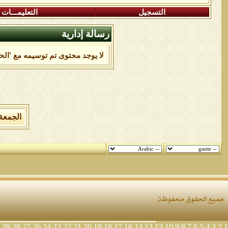
التسجيل
التعليمـــات
رسالة إدارية
لا يوجد محتوى تم توسيمه مع 'الح
الجمعة 7 من اغسطس 2026 , الساعة الان 10:10:25
29
28
27
26
24
23
22
21
20
19
18
17
16
14
13
12
10
9
8
7
6
5
4
3
2
1