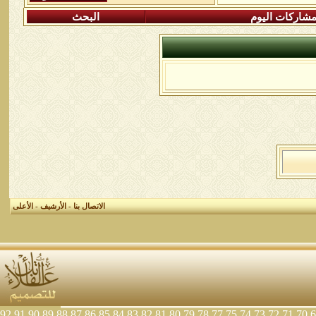
شاركات اليوم
البحث
الاتصال بنا
-
الأرشيف
-
الأعلى
92
91
90
89
88
87
86
85
84
83
82
81
80
79
78
77
75
74
73
72
71
70
6