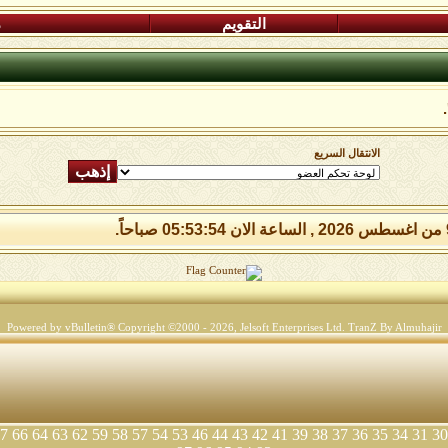
التقويم
م
الانتقال السريع
Powered by vBulletin® Copyright ©2000 - 2026, Jelsoft Enterprises Ltd.
TranZ By Almuhajir
7
66
64
63
62
59
58
57
54
53
46
44
43
42
41
39
38
37
36
35
34
31
30