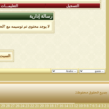
التسجيل
التعليمـــات
رسالة إدارية
لا يوجد محتوى تم توسيمه مع 'الحو
السبت 8 من اغسطس 2026 , الساعة الان 11:54:41 
29
28
27
26
24
23
22
21
20
19
18
17
16
14
13
12
10
9
8
7
6
5
4
3
2
1