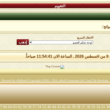
التقويم
م
ائج'.
الانتقال السريع
صباحاً.
Powered by vBulletin® Copyright ©2000 - 2026, Jelsoft Enterprises Ltd.
TranZ By Almuhajir
7
66
64
63
62
59
58
57
54
53
46
44
43
42
41
39
38
37
36
35
34
31
30