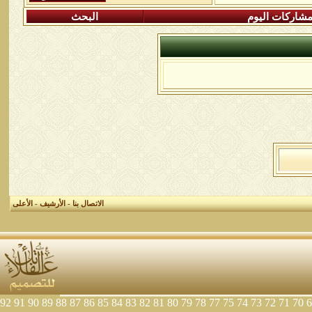
شاركات اليوم
البحث
الاتصال بنا
-
الأرشيف
-
الأعلى
92
91
90
89
88
87
86
85
84
83
82
81
80
79
78
77
75
74
73
72
71
70
6