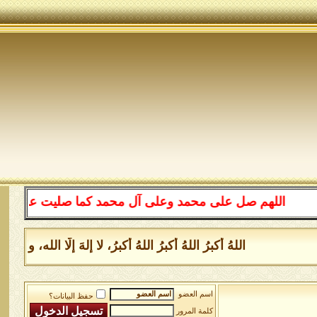
اللهم صل على محمد وعلى آل محمد كما صليت على إبراهيم 
اللهُ أكبرُ اللهُ أكبرُ اللهُ أكبرُ، لا إلهَ إلَّا الله
اسم العضو
حفظ البيانات؟
كلمة المرور