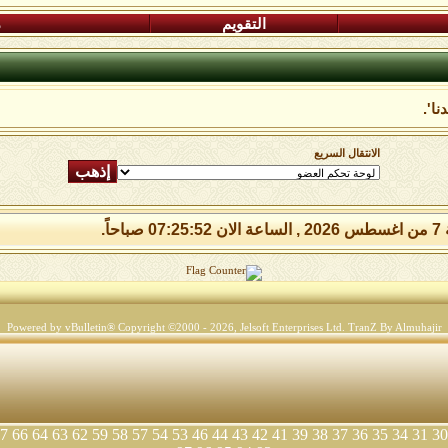
التقويم
م
ا'.
الانتقال السريع
 صباحاً.
Powered by vBulletin® Copyright ©2000 - 2026, Jelsoft Enterprises Ltd.
TranZ By Almuhajir
7
66
64
63
62
59
58
57
54
53
46
44
43
42
41
39
38
37
36
35
34
31
30