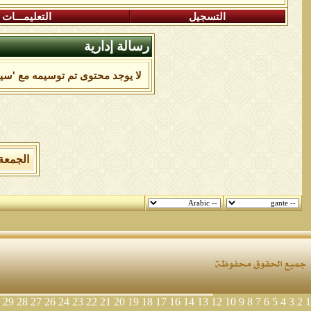
التسجيل
التعليمـــات
رسالة إدارية
لا يوجد محتوى تم توسيمه مع 'سيدن
الجمعة 7 من اغسطس 2026 , الساعة الان 07:25:52
29
28
27
26
24
23
22
21
20
19
18
17
16
14
13
12
10
9
8
7
6
5
4
3
2
1