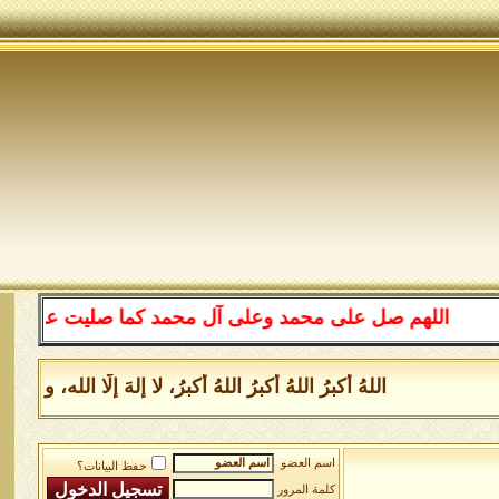
اللهم صل على محمد وعلى آل محمد كما صليت على إبراهيم 
اللهُ أكبرُ اللهُ أكبرُ اللهُ أكبرُ، لا إلهَ إلَّا الله
اسم العضو
حفظ البيانات؟
كلمة المرور