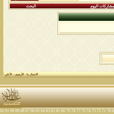
شاركات اليوم
البحث
الاتصال بنا
-
الأرشيف
-
الأعلى
92
91
90
89
88
87
86
85
84
83
82
81
80
79
78
77
75
74
73
72
71
70
6