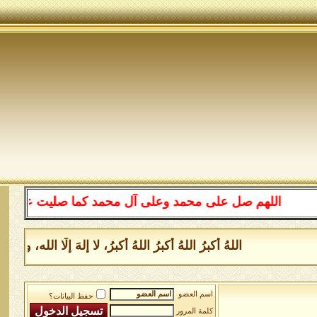
اللهم صل على محمد وعلى آل محمد كما صليت على إبراهيم
اللهُ أكبرُ اللهُ أكبرُ اللهُ أكبرُ، لا إلهَ إلَّا الل
اسم العضو
حفظ البيانات؟
كلمة المرور