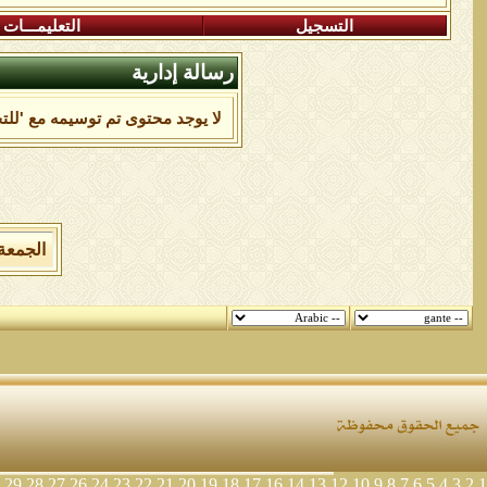
التسجيل
التعليمـــات
رسالة إدارية
لا يوجد محتوى تم توسيمه مع 'للت
الجمعة 7 من اغسطس 2026 , الساعة الان 00:52:11
29
28
27
26
24
23
22
21
20
19
18
17
16
14
13
12
10
9
8
7
6
5
4
3
2
1