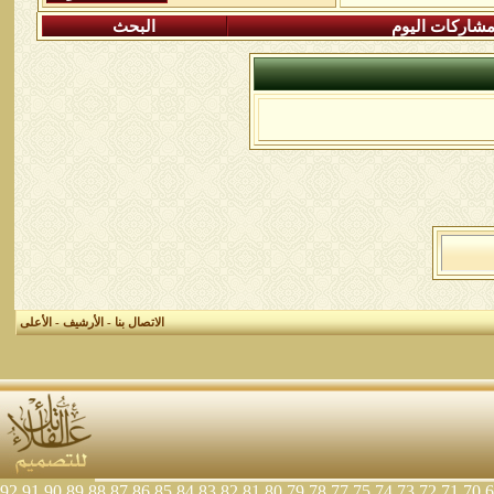
شاركات اليوم
البحث
الاتصال بنا
-
الأرشيف
-
الأعلى
92
91
90
89
88
87
86
85
84
83
82
81
80
79
78
77
75
74
73
72
71
70
6