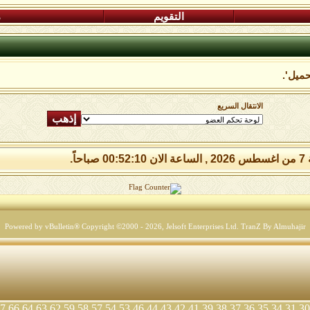
التقويم
م
حميل'.
الانتقال السريع
 صباحاً.
Powered by vBulletin® Copyright ©2000 - 2026, Jelsoft Enterprises Ltd.
TranZ By Almuhajir
7
66
64
63
62
59
58
57
54
53
46
44
43
42
41
39
38
37
36
35
34
31
30