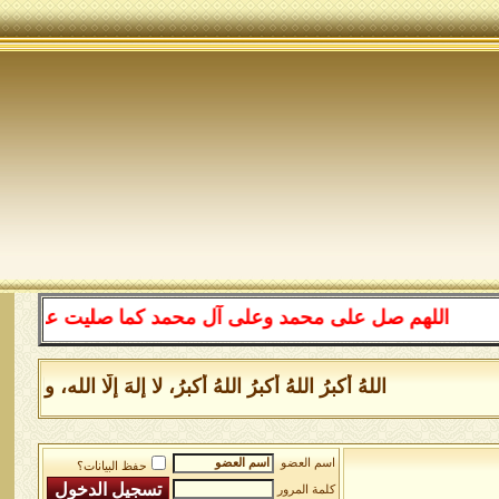
اللهم صل على محمد وعلى آل محمد كما صليت على إبراهيم
اللهُ أكبرُ اللهُ أكبرُ اللهُ أكبرُ، لا إلهَ إلَّا الل
اسم العضو
حفظ البيانات؟
كلمة المرور