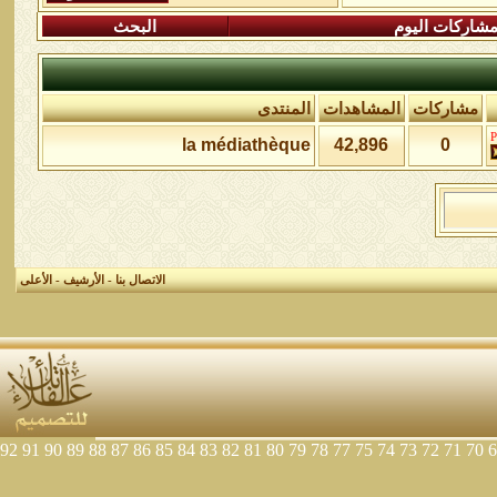
شاركات اليوم
البحث
مشاركات
المشاهدات
المنتدى
la médiathèque
42,896
0
الاتصال بنا
-
الأرشيف
-
الأعلى
92
91
90
89
88
87
86
85
84
83
82
81
80
79
78
77
75
74
73
72
71
70
6