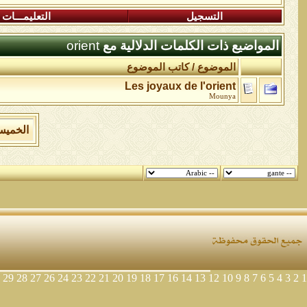
التسجيل
التعليمـــات
المواضيع ذات الكلمات الدلالية مع
orient
الموضوع / كاتب الموضوع
Les joyaux de l'orient
Mounya
الخميس 6 من اغسطس 2026 , الساعة الان 3
29
28
27
26
24
23
22
21
20
19
18
17
16
14
13
12
10
9
8
7
6
5
4
3
2
1