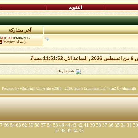
التقويم
م
آخر مشاركة
05:11 PM
09-08-2017
بواسطة
Mounya
11:51:5 مساءً.
Powered by vBulletin® Copyright ©2000 - 2026, Jelsoft Enterprises Ltd.
TranZ By Almuhajir
7
66
64
63
62
59
58
57
54
53
46
44
43
42
41
39
38
37
36
35
34
31
30
97
96
95
94
93