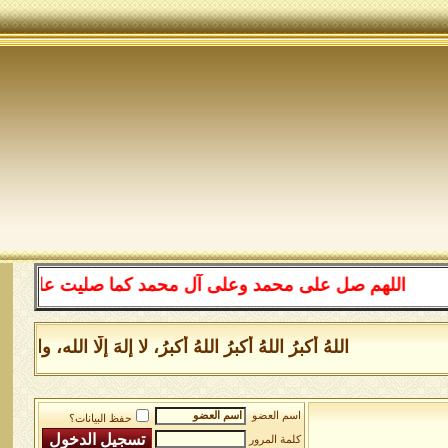
اللهم صل على محمد وعلى آل محمد كما صليت على إبراهيم 
اللهُ أكبرُ اللهُ أكبرُ اللهُ أكبرُ، لا إلهَ إلَّا الله
اسم العضو
حفظ البيانات؟
كلمة المرور