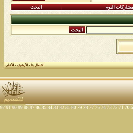
شاركات اليوم
البحث
الاتصال بنا
-
الأرشيف
-
الأعلى
92
91
90
89
88
87
86
85
84
83
82
81
80
79
78
77
75
74
73
72
71
70
6