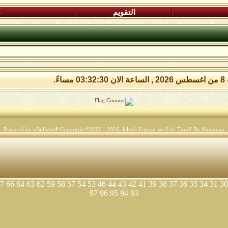
التقويم
م
مساءً.
Powered by vBulletin® Copyright ©2000 - 2026, Jelsoft Enterprises Ltd.
TranZ By Almuhajir
7
66
64
63
62
59
58
57
54
53
46
44
43
42
41
39
38
37
36
35
34
31
30
97
96
95
94
93