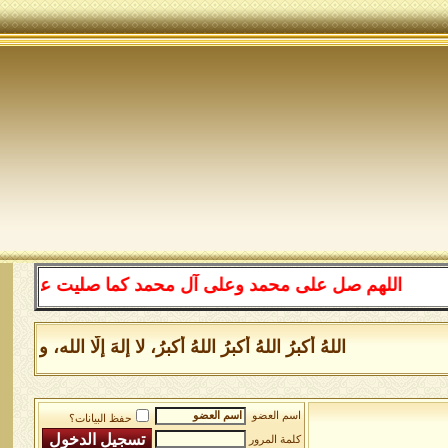
اللهم صل على محمد وعلى آل محمد كما صليت على إبراهيم 
اللهُ أكبرُ اللهُ أكبرُ اللهُ أكبرُ، لا إلهَ إلَّا الل
اسم العضو
حفظ البيانات؟
كلمة المرور