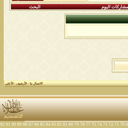
شاركات اليوم
البحث
الاتصال بنا
-
الأرشيف
-
الأعلى
92
91
90
89
88
87
86
85
84
83
82
81
80
79
78
77
75
74
73
72
71
70
6