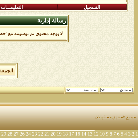
التسجيل
التعليمـــات
رسالة إدارية
لا يوجد محتوى تم توسيمه مع 'حص
الجمعة 7 من اغسطس 2026 , الساعة الان 10:09:24
29
28
27
26
24
23
22
21
20
19
18
17
16
14
13
12
10
9
8
7
6
5
4
3
2
1