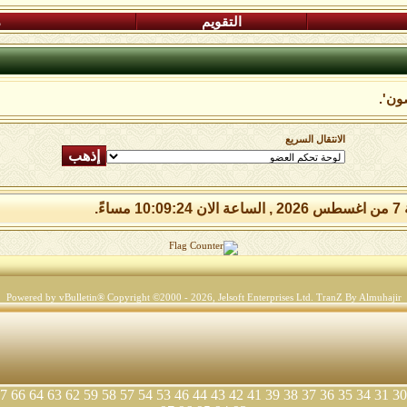
التقويم
م
ون'.
الانتقال السريع
 مساءً.
Powered by vBulletin® Copyright ©2000 - 2026, Jelsoft Enterprises Ltd.
TranZ By Almuhajir
7
66
64
63
62
59
58
57
54
53
46
44
43
42
41
39
38
37
36
35
34
31
30