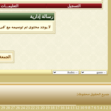
التسجيل
التعليمـــات
رسالة إدارية
لا يوجد محتوى تم توسيمه مع 'فى'
الجمعة 7 من اغسطس 2026 , الساعة الان 10:07:02
29
28
27
26
24
23
22
21
20
19
18
17
16
14
13
12
10
9
8
7
6
5
4
3
2
1