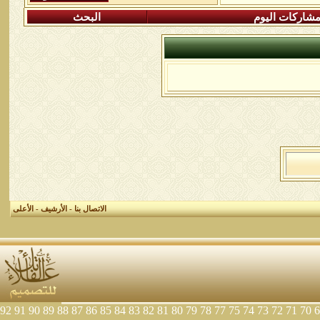
شاركات اليوم
البحث
الاتصال بنا
-
الأرشيف
-
الأعلى
92
91
90
89
88
87
86
85
84
83
82
81
80
79
78
77
75
74
73
72
71
70
6