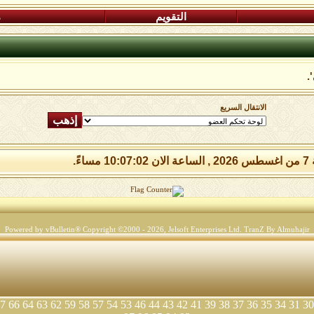
التقويم
م
.
الانتقال السريع
 مساءً.
Powered by vBulletin® Copyright ©2000 - 2026, Jelsoft Enterprises Ltd.
TranZ By Almuhajir
7
66
64
63
62
59
58
57
54
53
46
44
43
42
41
39
38
37
36
35
34
31
30