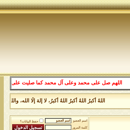
اللهم صل على محمد وعلى آل محمد كما صليت على إبراهيم وع
اللهُ أكبرُ اللهُ أكبرُ اللهُ أكبرُ، لا إلهَ إلَّا الله، 
اسم العضو
حفظ البيانات؟
كلمة المرور