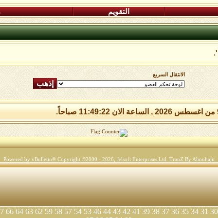
التقويم
م
.
الانتقال السريع
Powered by vBulletin® Copyright ©2000 - 2026, Jelsoft Enterprises Ltd.
TranZ By Almuhajir
7
66
64
63
62
59
58
57
54
53
46
44
43
42
41
39
38
37
36
35
34
31
30