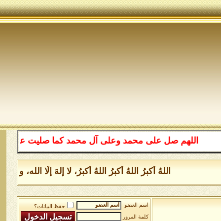
اللهم صل على محمد وعلى آل محمد كما صليت على إبراهيم 
اللهُ أكبرُ اللهُ أكبرُ اللهُ أكبرُ، لا إلهَ إلَّا الل
اسم العضو
حفظ البيانات؟
كلمة المرور