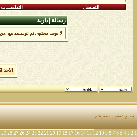
التسجيل
التعليمـــات
رسالة إدارية
لا يوجد محتوى تم توسيمه مع 'من'
الاحد 9 من اغسطس 2026 , الساعة الان 11:49:22 صباحاً.
29
28
27
26
24
23
22
21
20
19
18
17
16
14
13
12
10
9
8
7
6
5
4
3
2
1