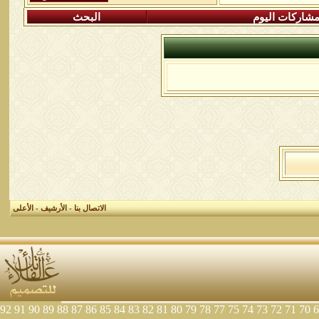
شاركات اليوم
البحث
الاتصال بنا
-
الأرشيف
-
الأعلى
92
91
90
89
88
87
86
85
84
83
82
81
80
79
78
77
75
74
73
72
71
70
6