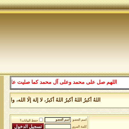
اللهم صل على محمد وعلى آل محمد كما صليت على إبراهيم 
اللهُ أكبرُ اللهُ أكبرُ اللهُ أكبرُ، لا إلهَ إلَّا الله
اسم العضو
حفظ البيانات؟
كلمة المرور