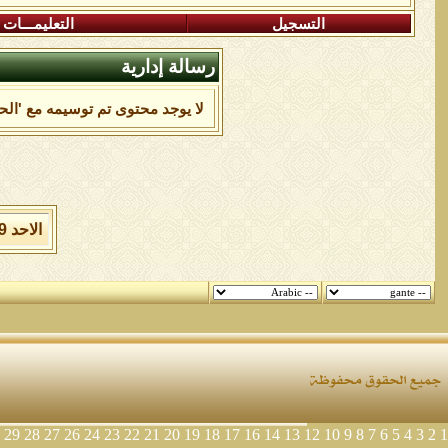
التسجيل
التعليمـــات
رسالة إدارية
لا يوجد محتوى تم توسيمه مع 'الح
الاحد 9 من اغسطس 2026 , الساعة الان 12:18:08 صباحاً.
29
28
27
26
24
23
22
21
20
19
18
17
16
14
13
12
10
9
8
7
6
5
4
3
2
1