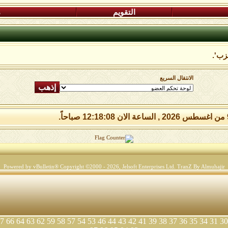
التقويم
م
زب'.
الانتقال السريع
Powered by vBulletin® Copyright ©2000 - 2026, Jelsoft Enterprises Ltd.
TranZ By Almuhajir
7
66
64
63
62
59
58
57
54
53
46
44
43
42
41
39
38
37
36
35
34
31
30