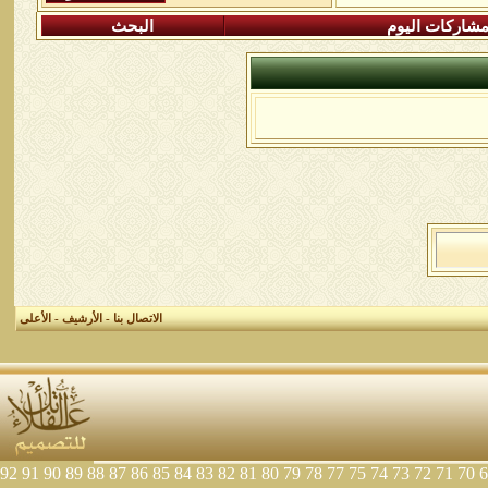
شاركات اليوم
البحث
الاتصال بنا
-
الأرشيف
-
الأعلى
92
91
90
89
88
87
86
85
84
83
82
81
80
79
78
77
75
74
73
72
71
70
6