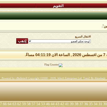
التقويم
م
ن'.
الانتقال السريع
 مساءً.
Powered by vBulletin® Copyright ©2000 - 2026, Jelsoft Enterprises Ltd.
TranZ By Almuhajir
7
66
64
63
62
59
58
57
54
53
46
44
43
42
41
39
38
37
36
35
34
31
30