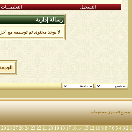
التسجيل
التعليمـــات
رسالة إدارية
لا يوجد محتوى تم توسيمه مع 'حزي
الجمعة 7 من اغسطس 2026 , الساعة الان 04:11:19
29
28
27
26
24
23
22
21
20
19
18
17
16
14
13
12
10
9
8
7
6
5
4
3
2
1