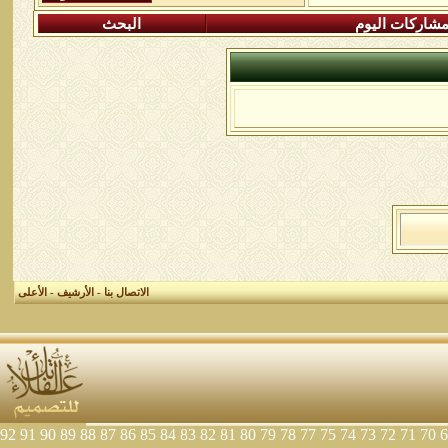
شاركات اليوم
البحث
الاتصال بنا
-
الأرشيف
-
الأعلى
92
91
90
89
88
87
86
85
84
83
82
81
80
79
78
77
75
74
73
72
71
70
6