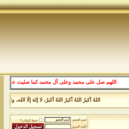
اللهم صل على محمد وعلى آل محمد كما صليت على إبراهيم 
اللهُ أكبرُ اللهُ أكبرُ اللهُ أكبرُ، لا إلهَ إلَّا الله
اسم العضو
حفظ البيانات؟
كلمة المرور