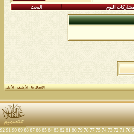
شاركات اليوم
البحث
الاتصال بنا
-
الأرشيف
-
الأعلى
92
91
90
89
88
87
86
85
84
83
82
81
80
79
78
77
75
74
73
72
71
70
6