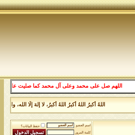
اللهم صل على محمد وعلى آل محمد كما صليت على إبراهيم 
اللهُ أكبرُ اللهُ أكبرُ اللهُ أكبرُ، لا إلهَ إلَّا الله
اسم العضو
حفظ البيانات؟
كلمة المرور