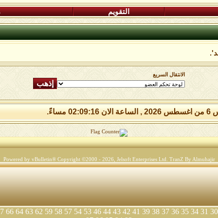
التقويم
م
'.
الانتقال السريع
02:09:1 مساءً.
Powered by vBulletin® Copyright ©2000 - 2026, Jelsoft Enterprises Ltd.
TranZ By Almuhajir
7
66
64
63
62
59
58
57
54
53
46
44
43
42
41
39
38
37
36
35
34
31
30