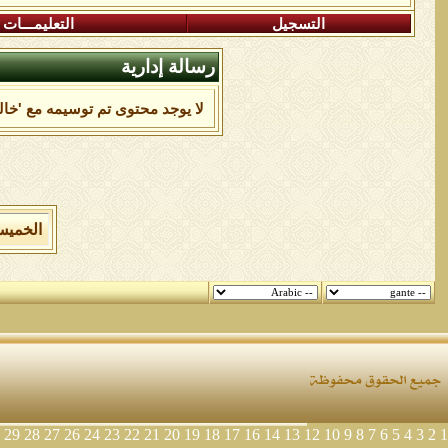
التسجيل
التعليمـــات
رسالة إدارية
لا يوجد محتوى تم توسيمه مع 'خالد
الخميس 6 من اغسطس 2026 , الساعة الان 6
29
28
27
26
24
23
22
21
20
19
18
17
16
14
13
12
10
9
8
7
6
5
4
3
2
1