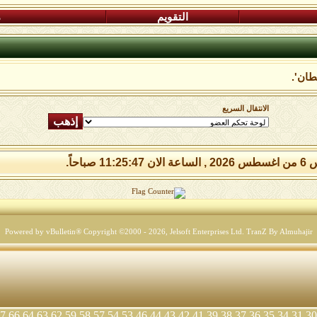
التقويم
م
طان'.
الانتقال السريع
11:25: صباحاً.
Powered by vBulletin® Copyright ©2000 - 2026, Jelsoft Enterprises Ltd.
TranZ By Almuhajir
7
66
64
63
62
59
58
57
54
53
46
44
43
42
41
39
38
37
36
35
34
31
30