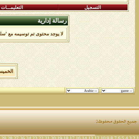
التسجيل
التعليمـــات
رسالة إدارية
لا يوجد محتوى تم توسيمه مع 'سل
الخميس 6 من اغسطس 2026 , الساعة الان 47
29
28
27
26
24
23
22
21
20
19
18
17
16
14
13
12
10
9
8
7
6
5
4
3
2
1