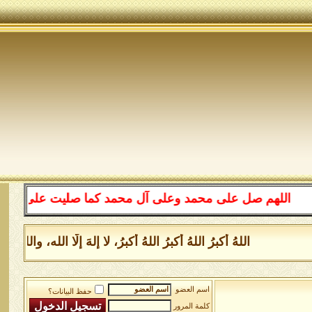
اللهم صل على محمد وعلى آل محمد كما صليت على إبراهيم و
اللهُ أكبرُ اللهُ أكبرُ اللهُ أكبرُ، لا إلهَ إلَّا الله،
اسم العضو
حفظ البيانات؟
كلمة المرور