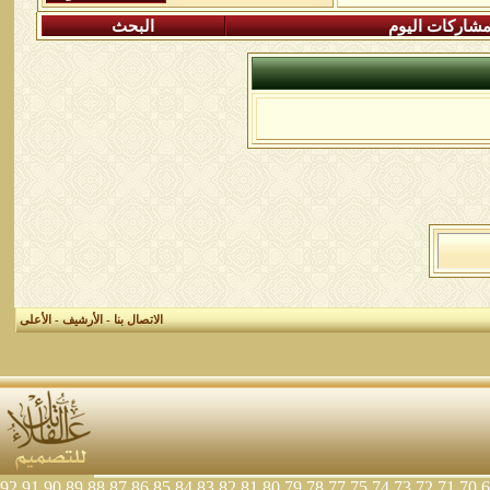
شاركات اليوم
البحث
الاتصال بنا
-
الأرشيف
-
الأعلى
92
91
90
89
88
87
86
85
84
83
82
81
80
79
78
77
75
74
73
72
71
70
6