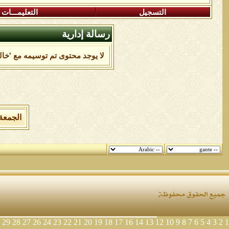
التسجيل
التعليمـــات
رسالة إدارية
لا يوجد محتوى تم توسيمه مع 'خالد
الجمعة 7 من اغسطس 2026 , الساعة الان 09:48:14
29
28
27
26
24
23
22
21
20
19
18
17
16
14
13
12
10
9
8
7
6
5
4
3
2
1