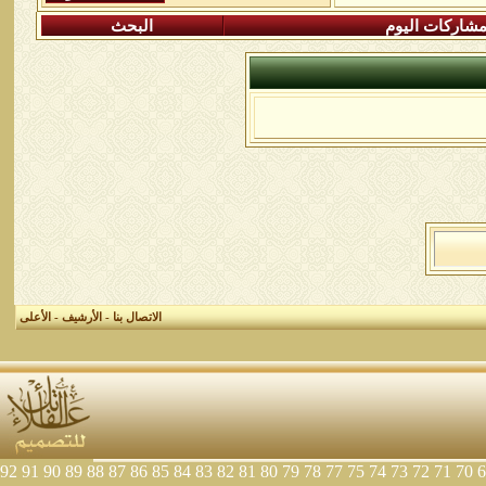
شاركات اليوم
البحث
الاتصال بنا
-
الأرشيف
-
الأعلى
92
91
90
89
88
87
86
85
84
83
82
81
80
79
78
77
75
74
73
72
71
70
6