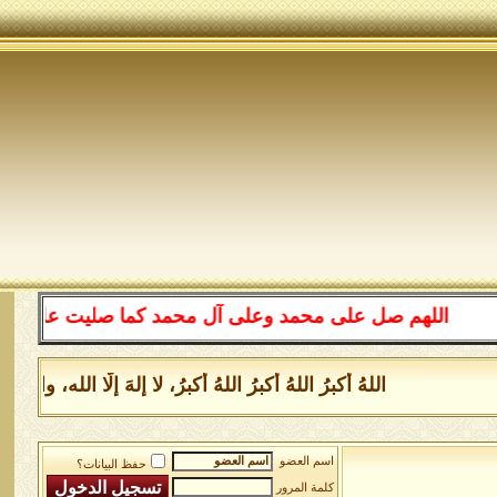
اللهم صل على محمد وعلى آل محمد كما صليت على إبراهيم 
اللهُ أكبرُ اللهُ أكبرُ اللهُ أكبرُ، لا إلهَ إلَّا الله
اسم العضو
حفظ البيانات؟
كلمة المرور