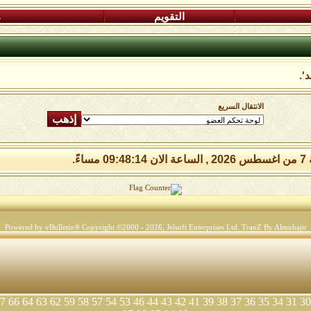
التقويم
م
'.
الانتقال السريع
 مساءً.
Powered by vBulletin® Copyright ©2000 - 2026, Jelsoft Enterprises Ltd.
TranZ By Almuhajir
7
66
64
63
62
59
58
57
54
53
46
44
43
42
41
39
38
37
36
35
34
31
30