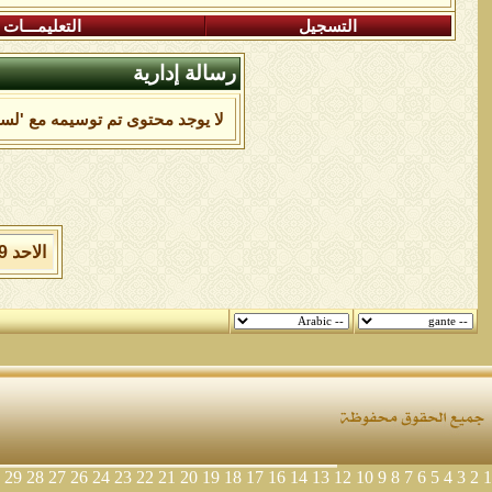
التسجيل
التعليمـــات
رسالة إدارية
لا يوجد محتوى تم توسيمه مع 'لسي
الاحد 9 من اغسطس 2026 , الساعة الان 11:46:10 صباحاً.
29
28
27
26
24
23
22
21
20
19
18
17
16
14
13
12
10
9
8
7
6
5
4
3
2
1