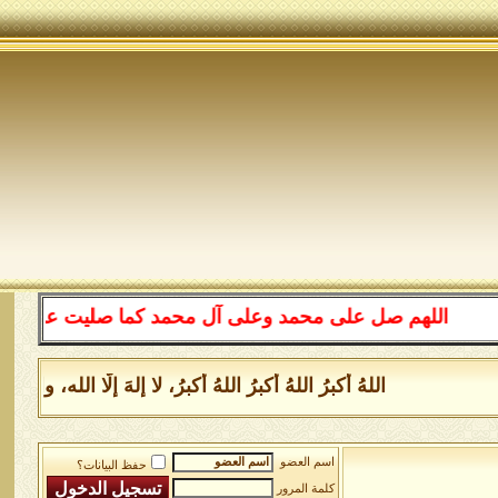
اللهم صل على محمد وعلى آل محمد كما صليت على إبراهيم 
اللهُ أكبرُ اللهُ أكبرُ اللهُ أكبرُ، لا إلهَ إلَّا الله
اسم العضو
حفظ البيانات؟
كلمة المرور