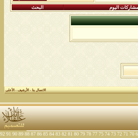
شاركات اليوم
البحث
الاتصال بنا
-
الأرشيف
-
الأعلى
92
91
90
89
88
87
86
85
84
83
82
81
80
79
78
77
75
74
73
72
71
70
6