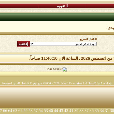
التقويم
م
دى'.
الانتقال السريع
Powered by vBulletin® Copyright ©2000 - 2026, Jelsoft Enterprises Ltd.
TranZ By Almuhajir
7
66
64
63
62
59
58
57
54
53
46
44
43
42
41
39
38
37
36
35
34
31
30