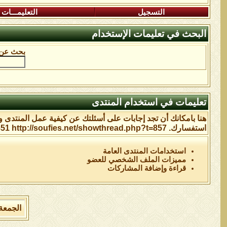
التسجيل
التعليمـــات
البحث في تعليمات الإستخدام
بحث عن 
تعليمات في استخدام المنتدى
هنا بامكانك أن تجد إجابات على أسئلتك عن كيفية عمل المنتدى 
استفسارك. http://soufies.net/showthread.php?t=851 http://soufies.net/showthread.php?t=857
استخدامات المنتدى العامة
مميزات الملف الشخصي للعضو
قراءة وإضافة المشاركات
الجمعة 7 من اغسطس 2026 , الساعة الان 10:39:35