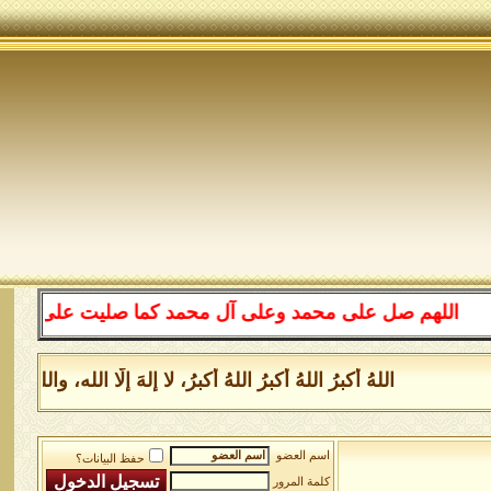
اللهم صل على محمد وعلى آل محمد كما صليت على إبراهيم وع
اللهُ أكبرُ اللهُ أكبرُ اللهُ أكبرُ، لا إلهَ إلَّا الله، 
اسم العضو
حفظ البيانات؟
كلمة المرور