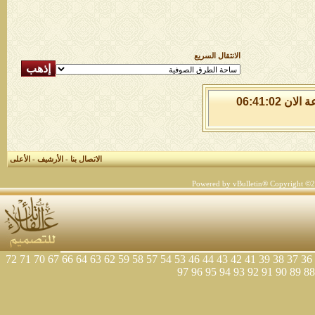
الانتقال السريع
السبت 8 من اغسطس 2026 , الساعة الان 06:41:02
الاتصال بنا
-
الأرشيف
-
الأعلى
Powered by vBulletin® Copyright ©200
72
71
70
67
66
64
63
62
59
58
57
54
53
46
44
43
42
41
39
38
37
36
97
96
95
94
93
92
91
90
89
88