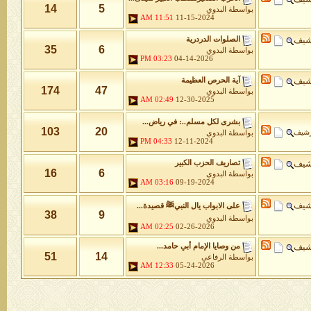
14
5
بواسطة
البدوي
11:51 AM
11-15-2024
شيف
الصلوات الدردرية
35
6
بواسطة
البدوي
03:23 PM
04-14-2026
شيف
آية الحرص العظيمة
174
47
بواسطة
البدوي
02:49 AM
12-30-2025
بشرى لكل مسلم..: في رياض...
103
20
رشيف
بواسطة
البدوي
04:33 PM
12-11-2024
شيف
تصاريف الحزب الكبير
16
6
بواسطة
البدوي
03:16 AM
09-19-2024
شيف
على الابواب يال النبيﷺ قصيدة...
38
9
بواسطة
البدوي
02:25 AM
02-26-2026
شيف
من وصايا الإمام أبي حامد...
51
14
بواسطة
الرفاعي
12:33 AM
05-24-2026