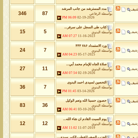
شيف
مدد المسترشد من جانب المرشد
346
87
بواسطة
الرفاعي
06:09 PM
02-19-2026
كتاب طى السجل على سرفر...
15
5
رشيف
بواسطة
البدوي
07:27 AM
11-16-2023
ورد الاستمداد ۷۸۶ ۴۴۴
24
7
رشيف
بواسطة
البدوي
04:23 AM
05-17-2025
صلاة الجاه للإمام محمد أبي...
27
11
رشيف
بواسطة
البدوي
07:54 AM
02-19-2026
شيف
التحصين لسيدى احمد البدوى
36
7
بواسطة
البدوي
01:45 PM
03-14-2026
شيف
حصون حسبنا الله ونعم الوكيل
83
36
بواسطة
البدوي
06:41 AM
03-10-2026
يوم السبت القادم ان شاء الله...
12
12
رشيف
بواسطة
البدوي
11:02 AM
11-07-2019
شيف
الحزب الصغيرللقطب الكبير سيدى...