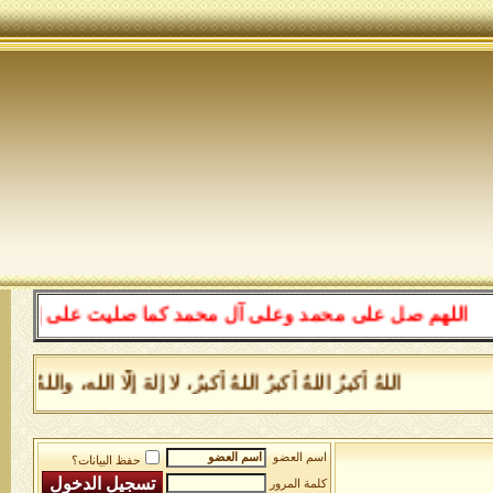
للهم صل على محمد وعلى آل محمد كما صليت على إبراهيم وعل
اللهُ أكبرُ اللهُ أكبرُ اللهُ أكبرُ، لا إلهَ إلَّا الله، وا
اسم العضو
حفظ البيانات؟
كلمة المرور