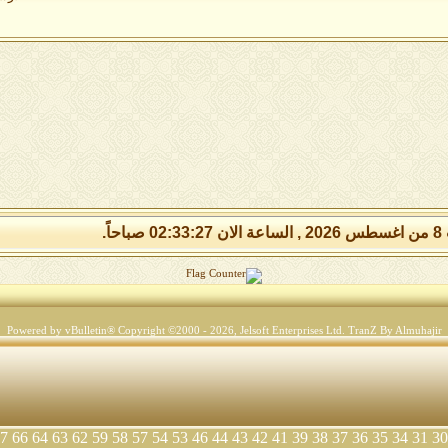
صباحاً.
Powered by vBulletin® Copyright ©2000 - 2026, Jelsoft Enterprises Ltd.
TranZ By Almuhajir
7
66
64
63
62
59
58
57
54
53
46
44
43
42
41
39
38
37
36
35
34
31
30