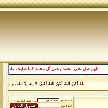
اللهم صل على محمد وعلى آل محمد كما صليت على إبراهيم وع
اللهُ أكبرُ اللهُ أكبرُ اللهُ أكبرُ، لا إلهَ إلَّا الله، 
اسم العضو
حفظ البيانات؟
كلمة المرور