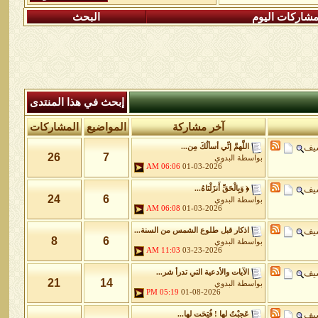
شاركات اليوم
البحث
إبحث في هذا المنتدى
آخر مشاركة
المواضيع
المشاركات
شيف
اللَّهمَّ إنِّي أسألُكَ مِن...
26
7
بواسطة
البدوي
06:06 AM
01-03-2026
شيف
﴿ وَبِالْحَقِّ أَنزَلْنَاهُ...
24
6
بواسطة
البدوي
06:08 AM
01-03-2026
شيف
اذكار قبل طلوع الشمس من السنة...
8
6
بواسطة
البدوي
11:03 AM
03-23-2026
شيف
الآيات والأدعية التي تدرأ شر...
21
14
بواسطة
البدوي
05:19 PM
01-08-2026
شيف
عَجِبْتُ لها ! فُتِحَت لها...