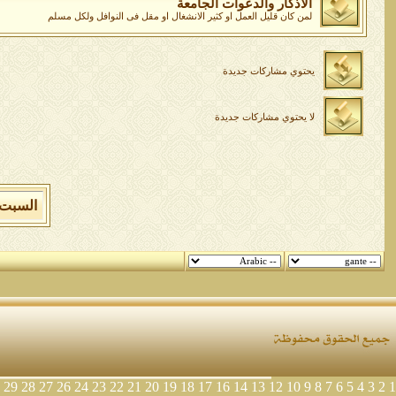
الاذكار والدعوات الجامعة
لمن كان قليل العمل او كثير الانشغال او مقل فى النوافل ولكل مسلم
يحتوي مشاركات جديدة
لا يحتوي مشاركات جديدة
السبت 8 من اغسطس 2026 , الساعة الان 02:33:27 
29
28
27
26
24
23
22
21
20
19
18
17
16
14
13
12
10
9
8
7
6
5
4
3
2
1