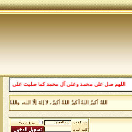
اللهم صل على محمد وعلى آل محمد كما صليت على إبراهيم وعل
اللهُ أكبرُ اللهُ أكبرُ اللهُ أكبرُ، لا إلهَ إلَّا الله، و
اسم العضو
حفظ البيانات؟
كلمة المرور