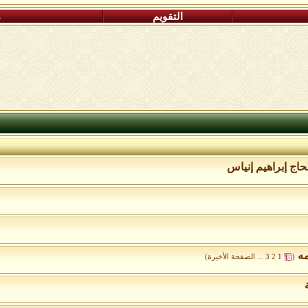
التقويم
م
اج إبراهيم إنياس
مه
‏
(
1
2
3
...
الصفحة الأخيرة
)