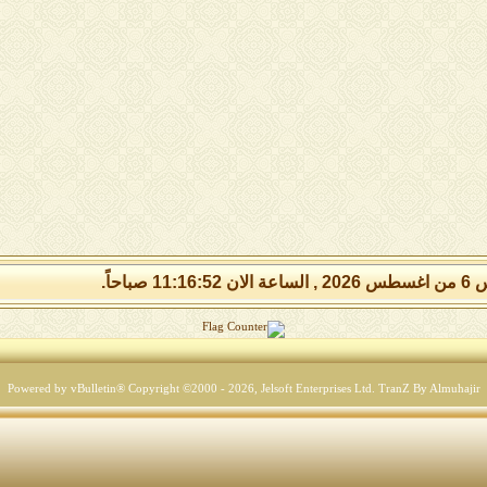
11:16: صباحاً.
Powered by vBulletin® Copyright ©2000 - 2026, Jelsoft Enterprises Ltd.
TranZ By Almuhajir