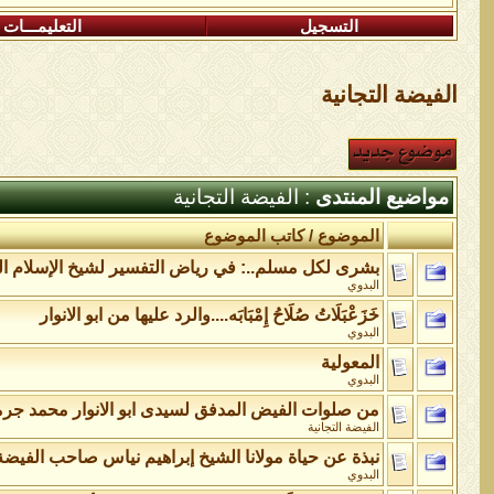
التسجيل
التعليمـــات
الفيضة التجانية
مواضيع المنتدى
: الفيضة التجانية
الموضوع
/
كاتب الموضوع
بشرى لكل مسلم..: في رياض التفسير لشيخ الإسلام الح
البدوي
خَزَعْبَلَاتُ صُلَاحُ إِمْبَابَه....والرد عليها من ابو الانوار
البدوي
المعولية
البدوي
من صلوات الفيض المدفق لسيدى ابو الانوار محمد جر
الفيضة التجانية
نبذة عن حياة مولانا الشيخ إبراهيم نياس صاحب الفيضة
البدوي