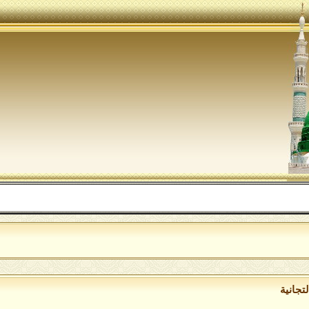
الل
تجانية