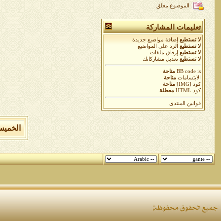
الموضوع مغلق
تعليمات المشاركة
لا تستطيع
إضافة مواضيع جديدة
لا تستطيع
الرد على المواضيع
لا تستطيع
إرفاق ملفات
لا تستطيع
تعديل مشاركاتك
is
BB code
متاحة
الابتسامات
متاحة
كود [IMG]
متاحة
كود HTML
معطلة
قوانين المنتدى
الخميس 6 من اغسطس 2026 , الساعة الان 52