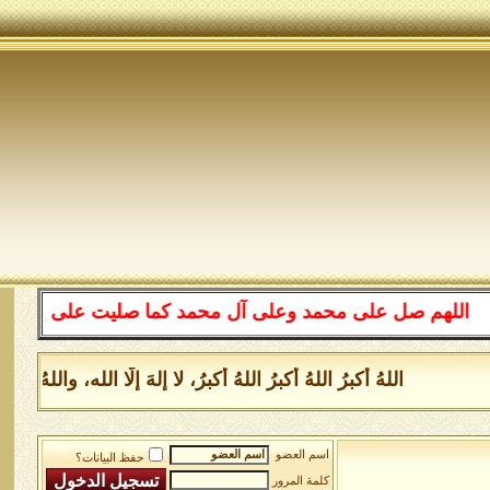
هم صل على محمد وعلى آل محمد كما صليت على إبراهيم وعلى 
اللهُ أكبرُ اللهُ أكبرُ اللهُ أكبرُ، لا إلهَ إلَّا الله، والل
اسم العضو
حفظ البيانات؟
كلمة المرور