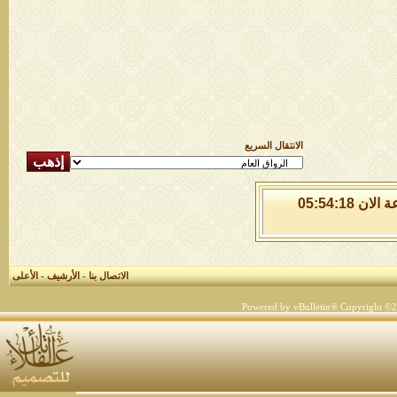
الانتقال السريع
السبت 8 من اغسطس 2026 , الساعة الان 05:54:18
الاتصال بنا
-
الأرشيف
-
الأعلى
Powered by vBulletin® Copyright ©200