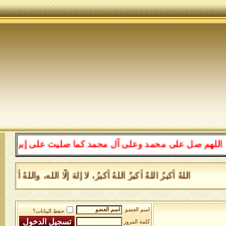
هم صل على محمد وعلى آل محمد كما صليت على إبراهيم وعلى آ
اللهُ أكبرُ اللهُ أكبرُ اللهُ أكبرُ، لا إلهَ إلَّا الله، والل
اسم العضو
حفظ البيانات؟
كلمة المرور