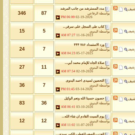
شيف
مدد المسترشد من جانب المرشد
346
87
بواسطة
الرفاعي
06:09 PM
02-19-2026
كتاب طى السجل على سرفر...
15
5
رشيف
بواسطة
البدوي
07:27 AM
11-16-2023
ورد الاستمداد ۷۸۶ ۴۴۴
24
7
رشيف
بواسطة
البدوي
04:23 AM
05-17-2025
صلاة الجاه للإمام محمد أبي...
27
11
رشيف
بواسطة
البدوي
07:54 AM
02-19-2026
شيف
التحصين لسيدى احمد البدوى
36
7
بواسطة
البدوي
01:45 PM
03-14-2026
شيف
حصون حسبنا الله ونعم الوكيل
83
36
بواسطة
البدوي
06:41 AM
03-10-2026
يوم السبت القادم ان شاء الله...
12
12
رشيف
بواسطة
البدوي
11:02 AM
11-07-2019
شيف
الحزب الصغيرللقطب الكبير سيدى...