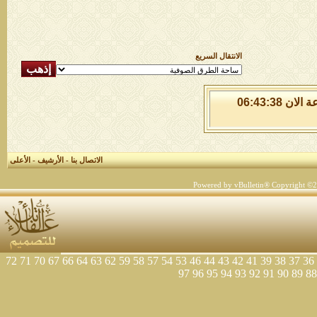
الانتقال السريع
الجمعة 7 من اغسطس 2026 , الساعة الان 06:43:38
الاتصال بنا
-
الأرشيف
-
الأعلى
Powered by vBulletin® Copyright ©200
72
71
70
67
66
64
63
62
59
58
57
54
53
46
44
43
42
41
39
38
37
36
97
96
95
94
93
92
91
90
89
88