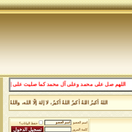
للهم صل على محمد وعلى آل محمد كما صليت على إبراهيم وعلى
اللهُ أكبرُ اللهُ أكبرُ اللهُ أكبرُ، لا إلهَ إلَّا الله، وا
اسم العضو
حفظ البيانات؟
كلمة المرور