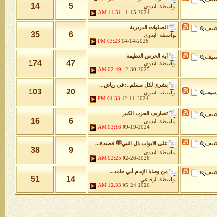
14
5
بواسطة
البدوي
11:51 AM
11-15-2024
شيف
الصلوات الدردرية
35
6
بواسطة
البدوي
03:23 PM
04-14-2026
شيف
آية الحرص العظيمة
174
47
بواسطة
البدوي
02:49 AM
12-30-2025
بشرى لكل مسلم..: في رياض...
103
20
رشيف
بواسطة
البدوي
04:33 PM
12-11-2024
شيف
تصاريف الحزب الكبير
16
6
بواسطة
البدوي
03:16 AM
09-19-2024
شيف
على الابواب يال النبيﷺ قصيدة...
38
9
بواسطة
البدوي
02:25 AM
02-26-2026
شيف
من وصايا الإمام أبي حامد...
51
14
بواسطة
الرفاعي
12:33 AM
05-24-2026