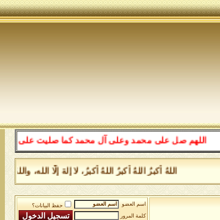
اللهم صل على محمد وعلى آل محمد كما صليت على إبراهيم وعل
اللهُ أكبرُ اللهُ أكبرُ اللهُ أكبرُ، لا إلهَ إلَّا الله، و
اسم العضو
حفظ البيانات؟
كلمة المرور