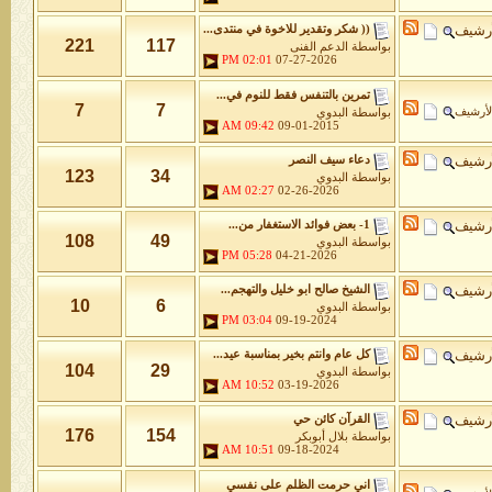
أرشيف
(( شكر وتقدير للاخوة في منتدى...
221
117
بواسطة
الدعم الفنى
02:01 PM
07-27-2026
تمرين بالتنفس فقط للنوم في...
7
7
لأرشيف
بواسطة
البدوي
09:42 AM
09-01-2015
أرشيف
دعاء سيف النصر
123
34
بواسطة
البدوي
02:27 AM
02-26-2026
أرشيف
1- بعض فوائد الاستغفار من...
108
49
بواسطة
البدوي
05:28 PM
04-21-2026
أرشيف
الشيخ صالح ابو خليل والتهجم...
10
6
بواسطة
البدوي
03:04 PM
09-19-2024
أرشيف
كل عام وانتم بخير بمناسبة عيد...
104
29
بواسطة
البدوي
10:52 AM
03-19-2026
أرشيف
القرآن كائن حي
176
154
بواسطة
بلال أبوبكر
10:51 AM
09-18-2024
اني حرمت الظلم على نفسي