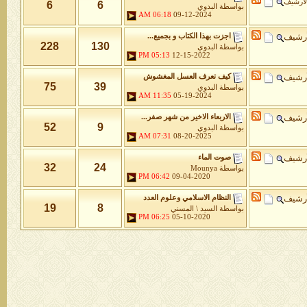
لأرشيف
6
6
بواسطة
البدوي
06:18 AM
09-12-2024
أرشيف
اجزت بهذا الكتاب و بجميع...
228
130
بواسطة
البدوي
05:13 PM
12-15-2022
أرشيف
كيف تعرف العسل المغشوش
75
39
بواسطة
البدوي
11:35 AM
05-19-2024
أرشيف
الاربعاء الاخير من شهر صفر...
52
9
بواسطة
البدوي
07:31 AM
08-20-2025
أرشيف
صوت الماء
32
24
بواسطة
Mounya
06:42 PM
09-04-2020
أرشيف
النظام الاسلامي وعلوم العدد
19
8
بواسطة
السيد \ المسني
06:25 PM
05-10-2020