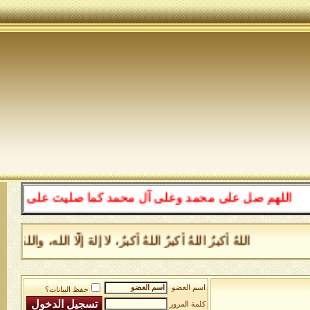
اللهم صل على محمد وعلى آل محمد كما صليت على إبراهيم وعل
اللهُ أكبرُ اللهُ أكبرُ اللهُ أكبرُ، لا إلهَ إلَّا الله، و
اسم العضو
حفظ البيانات؟
كلمة المرور