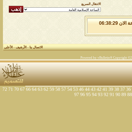
الانتقال السريع
السبت 8 من اغسطس 2026 , الساعة الان 06:38:29
الاتصال بنا
-
الأرشيف
-
الأعلى
Powered by vBulletin® Copyright ©200
72
71
70
67
66
64
63
62
59
58
57
54
53
46
44
43
42
41
39
38
37
36
97
96
95
94
93
92
91
90
89
88