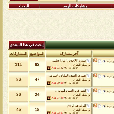
مشاركات اليوم
البحث
إبحث في هذا المنتدى
آخر مشاركة
المواضيع
المشاركات
أرشيف
سورة ( الاخلاص ) من اعظم...
111
62
بواسطة
البدوي
03:52 AM
09-19-2024
أرشيف
شهر ذو القعدة المبارك والعمرة...
86
47
بواسطة
البدوي
09:10 AM
04-12-2026
أرشيف
اشهر كتب السيرة النبوية ...
36
24
بواسطة
البدوي
07:29 AM
09-23-2024
أرشيف
البركة فى الرزق
45
18
بواسطة
البدوي
02:17 AM
03-12-2025