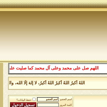
اللهم صل على محمد وعلى آل محمد كما صليت على إبراهيم و
اللهُ أكبرُ اللهُ أكبرُ اللهُ أكبرُ، لا إلهَ إلَّا الله،
اسم العضو
حفظ البيانات؟
كلمة المرور