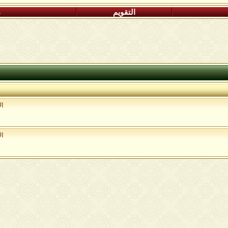
التقويم
م
ال
ال