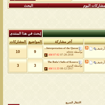
شاركات اليوم
البحث
إبحث في هذا المنتدى
آخر مشاركة
المواضيع
المشاركات
أرشيف
Interpretation of the Quran...
10
9
بواسطة
admin
07:02 AM
07-28-2018
أرشيف
The Rufa'i Sufis of Kosovo
3
3
بواسطة
البدوي
11:33 AM
08-12-2017
الانتقال السريع