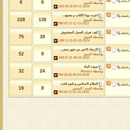
لأرشيف
6
6
بواسطة
البدوي
06:18 AM
09-12-2024
أرشيف
اجزت بهذا الكتاب و بجميع...
228
130
بواسطة
البدوي
05:13 PM
12-15-2022
أرشيف
كيف تعرف العسل المغشوش
75
39
بواسطة
البدوي
11:35 AM
05-19-2024
أرشيف
الاربعاء الاخير من شهر صفر...
52
9
بواسطة
البدوي
07:31 AM
08-20-2025
أرشيف
صوت الماء
32
24
بواسطة
Mounya
06:42 PM
09-04-2020
أرشيف
النظام الاسلامي وعلوم العدد
19
8
بواسطة
السيد \ المسني
06:25 PM
05-10-2020