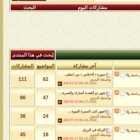
مشاركات اليوم
البحث
إبحث في هذا المنتدى
آخر مشاركة
المواضيع
المشاركات
أرشيف
سورة ( الاخلاص ) من اعظم...
111
62
بواسطة
البدوي
03:52 AM
09-19-2024
أرشيف
شهر ذو القعدة المبارك والعمرة...
86
47
بواسطة
البدوي
09:10 AM
04-12-2026
أرشيف
اشهر كتب السيرة النبوية ...
36
24
بواسطة
البدوي
07:29 AM
09-23-2024
أرشيف
البركة فى الرزق
45
18
بواسطة
البدوي
02:17 AM
03-12-2025