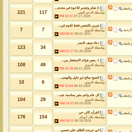
أرشيف
(( شكر وتقدير للاخوة في منتدى...
221
117
بواسطة
الدعم الفنى
02:01 PM
07-27-2026
تمرين بالتنفس فقط للنوم في...
7
7
لأرشيف
بواسطة
البدوي
09:42 AM
09-01-2015
أرشيف
دعاء سيف النصر
123
34
بواسطة
البدوي
02:27 AM
02-26-2026
أرشيف
1- بعض فوائد الاستغفار من...
108
49
بواسطة
البدوي
05:28 PM
04-21-2026
أرشيف
الشيخ صالح ابو خليل والتهجم...
10
6
بواسطة
البدوي
03:04 PM
09-19-2024
أرشيف
كل عام وانتم بخير بمناسبة عيد...
104
29
بواسطة
البدوي
10:52 AM
03-19-2026
أرشيف
القرآن كائن حي
176
154
بواسطة
بلال أبوبكر
10:51 AM
09-18-2024
اني حرمت الظلم على نفسي