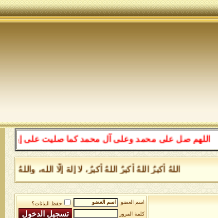
للهم صل على محمد وعلى آل محمد كما صليت على إبراهيم وعلى
اللهُ أكبرُ اللهُ أكبرُ اللهُ أكبرُ، لا إلهَ إلَّا الله، وا
اسم العضو
حفظ البيانات؟
كلمة المرور