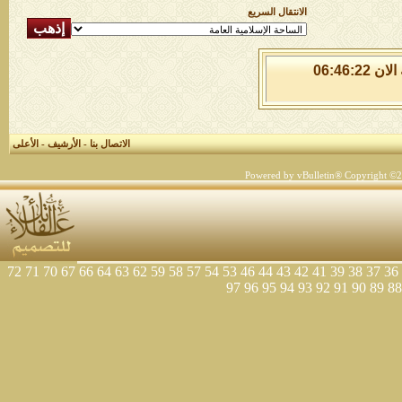
الانتقال السريع
الاحد 9 من اغسطس 2026 , الساعة الان 06:46:22
الاتصال بنا
-
الأرشيف
-
الأعلى
Powered by vBulletin® Copyright ©200
72
71
70
67
66
64
63
62
59
58
57
54
53
46
44
43
42
41
39
38
37
36
97
96
95
94
93
92
91
90
89
88