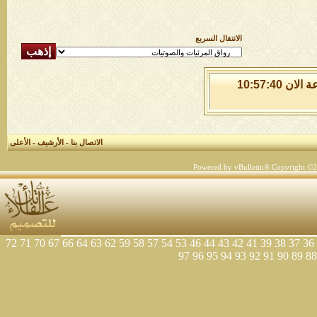
الانتقال السريع
الجمعة 7 من اغسطس 2026 , الساعة الان 10:57:41
الاتصال بنا
-
الأرشيف
-
الأعلى
Powered by vBulletin® Copyright ©200
72
71
70
67
66
64
63
62
59
58
57
54
53
46
44
43
42
41
39
38
37
36
97
96
95
94
93
92
91
90
89
88