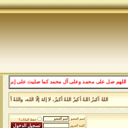
هم صل على محمد وعلى آل محمد كما صليت على إبراهيم وعلى آ
اللهُ أكبرُ اللهُ أكبرُ اللهُ أكبرُ، لا إلهَ إلَّا الله، والل
اسم العضو
حفظ البيانات؟
كلمة المرور