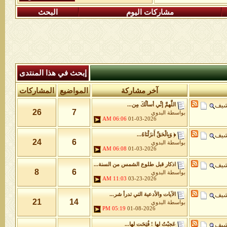
مشاركات اليوم
البحث
إبحث في هذا المنتدى
آخر مشاركة
المواضيع
المشاركات
شيف
اللَّهمَّ إنِّي أسألُكَ مِن...
26
7
بواسطة
البدوي
06:06 AM
01-03-2026
شيف
﴿ وَبِالْحَقِّ أَنزَلْنَاهُ...
24
6
بواسطة
البدوي
06:08 AM
01-03-2026
شيف
اذكار قبل طلوع الشمس من السنة...
8
6
بواسطة
البدوي
11:03 AM
03-23-2026
شيف
الآيات والأدعية التي تدرأ شر...
21
14
بواسطة
البدوي
05:19 PM
01-08-2026
شيف
عَجِبْتُ لها ! فُتِحَت لها...