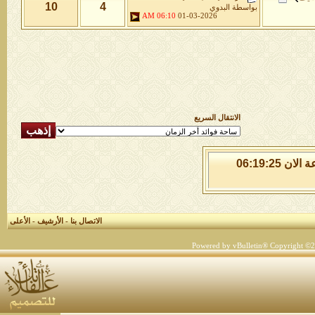
10
4
بواسطة
البدوي
06:10 AM
01-03-2026
الانتقال السريع
السبت 8 من اغسطس 2026 , الساعة الان 06:19:25
الاتصال بنا
-
الأرشيف
-
الأعلى
Powered by vBulletin® Copyright ©200