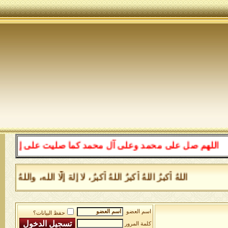
للهم صل على محمد وعلى آل محمد كما صليت على إبراهيم وعل
اللهُ أكبرُ اللهُ أكبرُ اللهُ أكبرُ، لا إلهَ إلَّا الله، وا
اسم العضو
حفظ البيانات؟
كلمة المرور