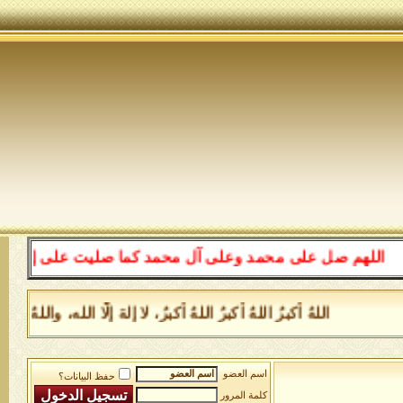
للهم صل على محمد وعلى آل محمد كما صليت على إبراهيم وعلى
اللهُ أكبرُ اللهُ أكبرُ اللهُ أكبرُ، لا إلهَ إلَّا الله، وا
اسم العضو
حفظ البيانات؟
كلمة المرور