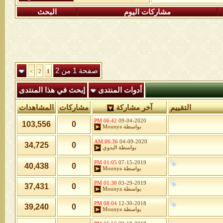
مشاركات اليوم
البحث
صفحة 1 من 2
>
2
1
أدوات المنتدى
إبحث في هذا المنتدى
التقييم
آخر مشاركة
مشاركات
المشاهدات
06:42 PM
09-04-2020
103,556
0
بواسطة
Mounya
06:36 AM
04-09-2020
34,725
0
بواسطة
البدوي
01:05 PM
07-15-2019
40,438
0
بواسطة
Mounya
01:38 PM
03-29-2019
37,431
0
بواسطة
Mounya
08:04 PM
12-30-2018
39,240
0
بواسطة
Mounya