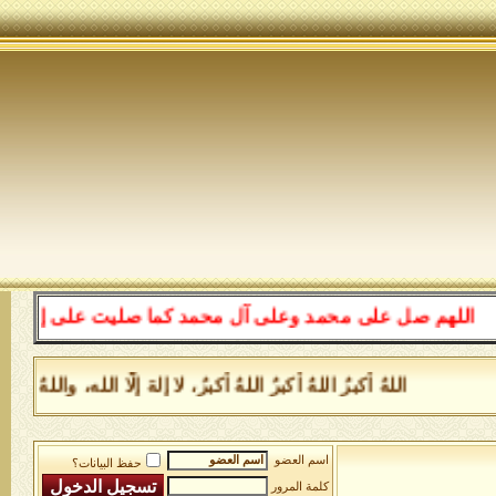
للهم صل على محمد وعلى آل محمد كما صليت على إبراهيم وعلى
اللهُ أكبرُ اللهُ أكبرُ اللهُ أكبرُ، لا إلهَ إلَّا الله، وا
اسم العضو
حفظ البيانات؟
كلمة المرور