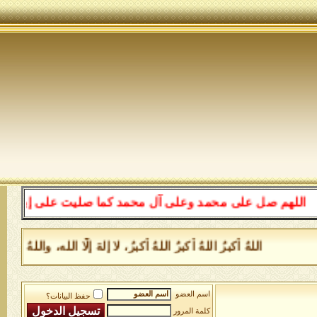
لهم صل على محمد وعلى آل محمد كما صليت على إبراهيم وعلى 
اللهُ أكبرُ اللهُ أكبرُ اللهُ أكبرُ، لا إلهَ إلَّا الله، وال
اسم العضو
حفظ البيانات؟
كلمة المرور