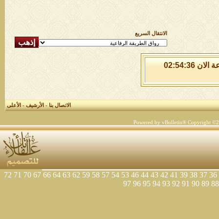
الانتقال السريع
الجمعة 7 من اغسطس 2026 , الساعة الان 02:54:37
الاتصال بنا
-
الأرشيف
-
الأعلى
Powered by vBulletin® Copyright ©200
72
71
70
67
66
64
63
62
59
58
57
54
53
46
44
43
42
41
39
38
37
36
97
96
95
94
93
92
91
90
89
88