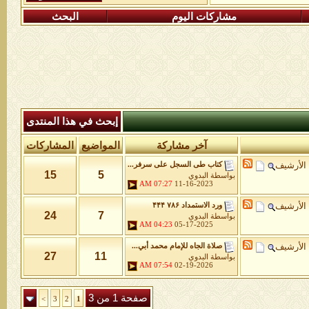
مشاركات اليوم
البحث
إبحث في هذا المنتدى
آخر مشاركة
المواضيع
المشاركات
الأرشيف
كتاب طى السجل على سرفر...
15
5
بواسطة
البدوي
07:27 AM
11-16-2023
الأرشيف
ورد الاستمداد ۷۸۶ ۴۴۴
24
7
بواسطة
البدوي
04:23 AM
05-17-2025
الأرشيف
صلاة الجاه للإمام محمد أبي...
27
11
بواسطة
البدوي
07:54 AM
02-19-2026
صفحة 1 من 3
>
3
2
1