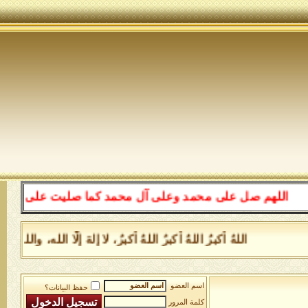
اللهم صل على محمد وعلى آل محمد كما صليت على إبراهيم وعل
اللهُ أكبرُ اللهُ أكبرُ اللهُ أكبرُ، لا إلهَ إلَّا الله، و
اسم العضو
حفظ البيانات؟
كلمة المرور