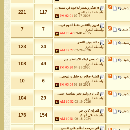
رشيف
(( شكر وتقدير للاخوة في منتدى...
221
117
بواسطة
الدعم الفنى
02:01 PM
07-27-2026
تمرين بالتنفس فقط للنوم في...
7
7
أرشيف
بواسطة
البدوي
09:42 AM
09-01-2015
رشيف
دعاء سيف النصر
123
34
بواسطة
البدوي
02:27 AM
02-26-2026
رشيف
1- بعض فوائد الاستغفار من...
108
49
بواسطة
البدوي
05:28 PM
04-21-2026
رشيف
الشيخ صالح ابو خليل والتهجم...
10
6
بواسطة
البدوي
03:04 PM
09-19-2024
رشيف
كل عام وانتم بخير بمناسبة عيد...
104
29
بواسطة
البدوي
10:52 AM
03-19-2026
رشيف
القرآن كائن حي
176
154
بواسطة
بلال أبوبكر
10:51 AM
09-18-2024
اني حرمت الظلم على نفسي