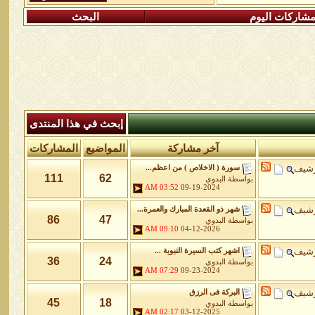
شاركات اليوم
البحث
إبحث في هذا المنتدى
آخر مشاركة
المواضيع
المشاركات
رشيف
سورة ( الاخلاص ) من اعظم...
111
62
بواسطة
البدوي
03:52 AM
09-19-2024
رشيف
شهر ذو القعدة المبارك والعمرة...
86
47
بواسطة
البدوي
09:10 AM
04-12-2026
رشيف
اشهر كتب السيرة النبوية ...
36
24
بواسطة
البدوي
07:29 AM
09-23-2024
رشيف
البركة فى الرزق
45
18
بواسطة
البدوي
02:17 AM
03-12-2025