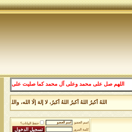
للهم صل على محمد وعلى آل محمد كما صليت على إبراهيم وعلى
اللهُ أكبرُ اللهُ أكبرُ اللهُ أكبرُ، لا إلهَ إلَّا الله، وا
اسم العضو
حفظ البيانات؟
كلمة المرور