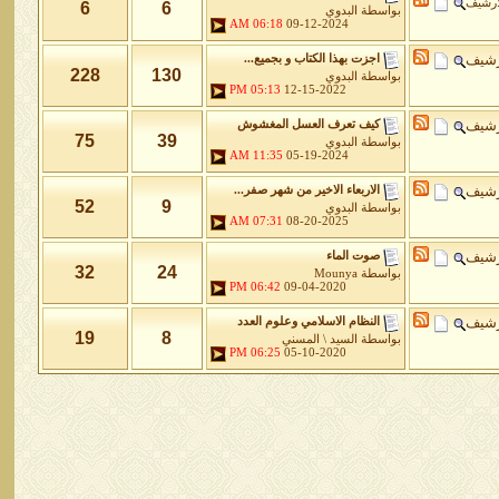
أرشيف
6
6
بواسطة
البدوي
06:18 AM
09-12-2024
رشيف
اجزت بهذا الكتاب و بجميع...
228
130
بواسطة
البدوي
05:13 PM
12-15-2022
رشيف
كيف تعرف العسل المغشوش
75
39
بواسطة
البدوي
11:35 AM
05-19-2024
رشيف
الاربعاء الاخير من شهر صفر...
52
9
بواسطة
البدوي
07:31 AM
08-20-2025
رشيف
صوت الماء
32
24
بواسطة
Mounya
06:42 PM
09-04-2020
رشيف
النظام الاسلامي وعلوم العدد
19
8
بواسطة
السيد \ المسني
06:25 PM
05-10-2020