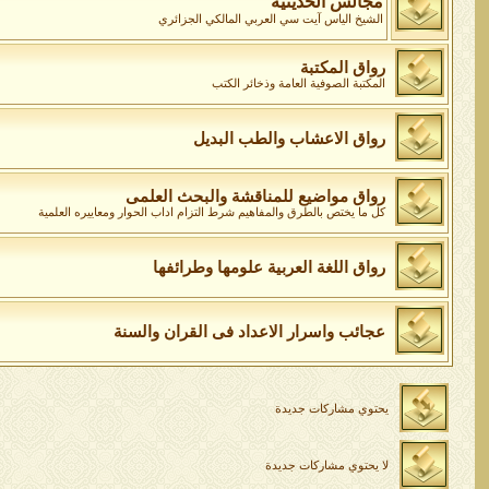
مجالس الحديثية
الشيخ الياس آيت سي العربي المالكي الجزائري
رواق المكتبة
المكتبة الصوفية العامة وذخائر الكتب
رواق الاعشاب والطب البديل
رواق مواضيع للمناقشة والبحث العلمى
كل ما يختص بالطرق والمفاهيم شرط التزام اداب الحوار ومعاييره العلمية
رواق اللغة العربية علومها وطرائفها
عجائب واسرار الاعداد فى القران والسنة
يحتوي مشاركات جديدة
لا يحتوي مشاركات جديدة