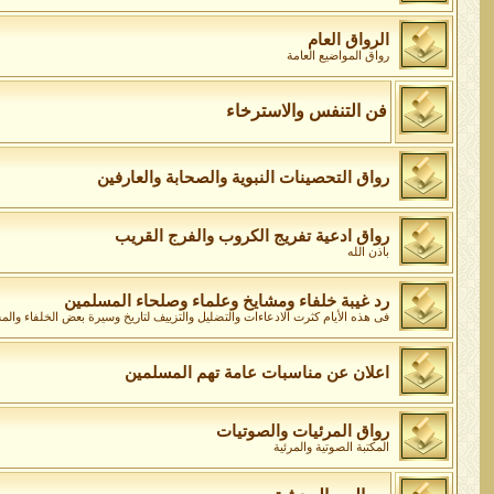
الرواق العام
رواق المواضيع العامة
فن التنفس والاسترخاء
رواق التحصينات النبوية والصحابة والعارفين
رواق ادعية تفريج الكروب والفرج القريب
باذن الله
رد غيبة خلفاء ومشايخ وعلماء وصلحاء المسلمين
فى هذه الأيام كثرت الادعاءات والتضليل والتزييف لتاريخ وسيرة بعض الخلفاء وال
اعلان عن مناسبات عامة تهم المسلمين
رواق المرئيات والصوتيات
المكتبة الصوتية والمرئية