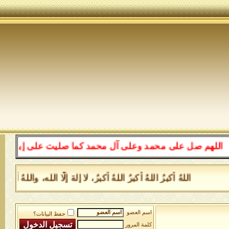
للهم صل على محمد وعلى آل محمد كما صليت على إبراهيم وعلى
اللهُ أكبرُ اللهُ أكبرُ اللهُ أكبرُ، لا إلهَ إلَّا الله، وا
اسم العضو
حفظ البيانات؟
كلمة المرور