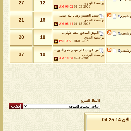
27
12
بواسطة
البدوي
06:02 AM
01-03-2026
أرشيف
سيدنا الحسين رضى الله عنه...
21
16
بواسطة
البدوي
08:44 AM
01-15-2023
أرشيف
الفيض المدفق المئة الأولى...
20
18
بواسطة
البدوي
03:56 PM
10-03-2021
أرشيف
من عجيب علم سيدى فخر الدين...
37
10
بواسطة
البرهانى
10:30 AM
07-15-2018
الانتقال السريع
الاحد 9 من اغسطس 2026 , الساعة الان 04:25:14