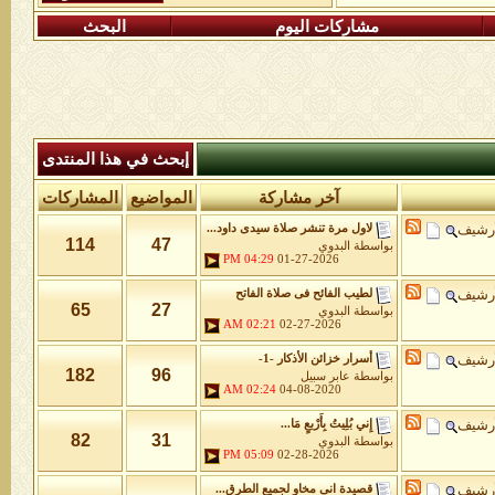
مشاركات اليوم
البحث
إبحث في هذا المنتدى
آخر مشاركة
المواضيع
المشاركات
أرشيف
لاول مرة تنشر صلاة سيدى داود...
114
47
بواسطة
البدوي
04:29 PM
01-27-2026
أرشيف
لطيب الفائح فى صلاة الفاتح
65
27
بواسطة
البدوي
02:21 AM
02-27-2026
أرشيف
أسرار خزائن اﻷذكار -1-
182
96
بواسطة
عابر سبيل
02:24 AM
04-08-2020
أرشيف
إِني بُلِيتُ بِأَرْبعٍ مَا...
82
31
بواسطة
البدوي
05:09 PM
02-28-2026
أرشيف
قصيدة انى مخاو لجميع الطرق...