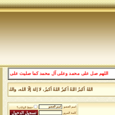
اللهم صل على محمد وعلى آل محمد كما صليت على إبراهيم وعل
اللهُ أكبرُ اللهُ أكبرُ اللهُ أكبرُ، لا إلهَ إلَّا الله، و
اسم العضو
حفظ البيانات؟
كلمة المرور