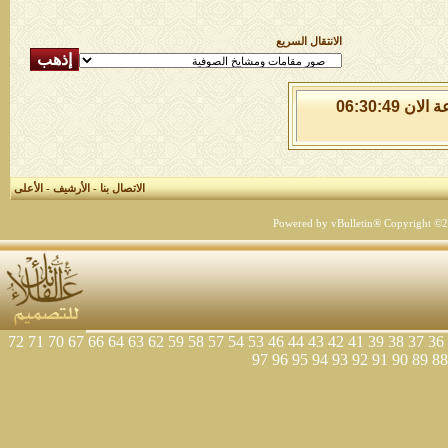
الانتقال السريع
السبت 8 من اغسطس 2026 , الساعة الان 06:30:49
الاتصال بنا
-
الأرشيف
-
الأعلى
Powered by vBulletin® Copyright ©200
72
71
70
67
66
64
63
62
59
58
57
54
53
46
44
43
42
41
39
38
37
36
97
96
95
94
93
92
91
90
89
88