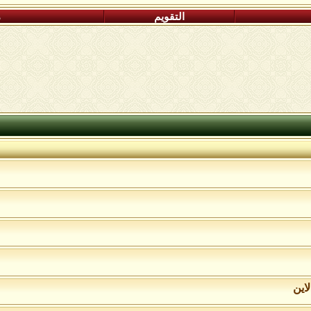
التقويم
م
اين