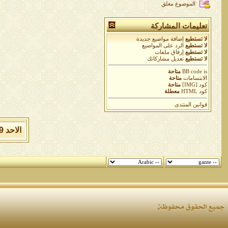
الموضوع مغلق
تعليمات المشاركة
لا تستطيع
إضافة مواضيع جديدة
لا تستطيع
الرد على المواضيع
لا تستطيع
إرفاق ملفات
لا تستطيع
تعديل مشاركاتك
is
BB code
متاحة
الابتسامات
متاحة
كود [IMG]
متاحة
كود HTML
معطلة
قوانين المنتدى
الاحد 9 من اغسطس 2026 , الساعة الان 01:41:53 مساءً.