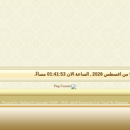
Powered by vBulletin® Copyright ©2000 - 2026, Jelsoft Enterprises Ltd.
TranZ By Almuhajir