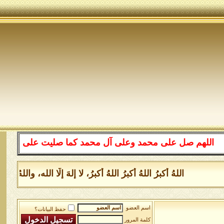
لهم صل على محمد وعلى آل محمد كما صليت على إبراهيم وعلى 
اللهُ أكبرُ اللهُ أكبرُ اللهُ أكبرُ، لا إلهَ إلَّا الله، وال
اسم العضو
حفظ البيانات؟
كلمة المرور