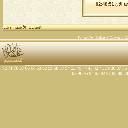
الجمعة 7 من اغسطس 2026 , الساعة الان 02:48:51
الاتصال بنا
-
الأرشيف
-
الأعلى
Powered by vBulletin® Copyright ©200
72
71
70
67
66
64
63
62
59
58
57
54
53
46
44
43
42
41
39
38
37
36
97
96
95
94
93
92
91
90
89
88