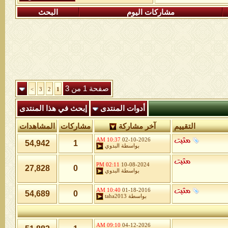
مشاركات اليوم
البحث
صفحة 1 من 3
>
3
2
1
أدوات المنتدى
إبحث في هذا المنتدى
التقييم
آخر مشاركة
مشاركات
المشاهدات
10:37 AM
02-10-2026
54,942
1
بواسطة
البدوي
02:11 PM
10-08-2024
27,828
0
بواسطة
البدوي
10:40 AM
01-18-2016
54,689
0
بواسطة
taha2013
09:10 AM
04-12-2026