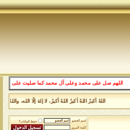
للهم صل على محمد وعلى آل محمد كما صليت على إبراهيم وعلى
اللهُ أكبرُ اللهُ أكبرُ اللهُ أكبرُ، لا إلهَ إلَّا الله، وا
اسم العضو
حفظ البيانات؟
كلمة المرور