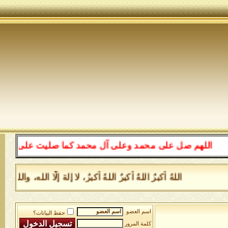
اللهم صل على محمد وعلى آل محمد كما صليت على إبراهيم وعل
اللهُ أكبرُ اللهُ أكبرُ اللهُ أكبرُ، لا إلهَ إلَّا الله، و
اسم العضو
حفظ البيانات؟
كلمة المرور