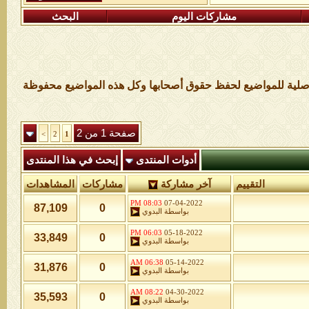
مشاركات اليوم
البحث
لأصلية للمواضيع لحفظ حقوق أصحابها وكل هذه المواضيع محفوظة
صفحة 1 من 2
>
2
1
أدوات المنتدى
إبحث في هذا المنتدى
التقييم
آخر مشاركة
مشاركات
المشاهدات
08:03 PM
07-04-2022
87,109
0
بواسطة
البدوي
06:03 PM
05-18-2022
33,849
0
بواسطة
البدوي
06:38 AM
05-14-2022
31,876
0
بواسطة
البدوي
08:22 AM
04-30-2022
35,593
0
بواسطة
البدوي