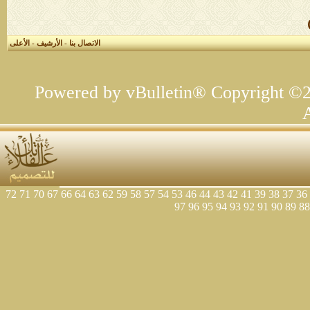
الاتصال بنا
-
الأرشيف
-
الأعلى
Powered by vBulletin® Copyright ©20
72
71
70
67
66
64
63
62
59
58
57
54
53
46
44
43
42
41
39
38
37
36
97
96
95
94
93
92
91
90
89
88