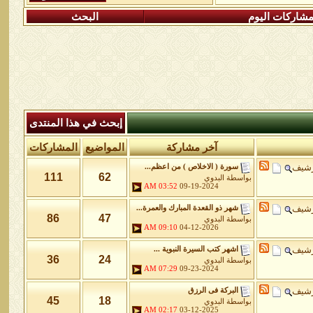
شاركات اليوم
البحث
إبحث في هذا المنتدى
آخر مشاركة
المواضيع
المشاركات
رشيف
سورة ( الاخلاص ) من اعظم...
111
62
بواسطة
البدوي
03:52 AM
09-19-2024
رشيف
شهر ذو القعدة المبارك والعمرة...
86
47
بواسطة
البدوي
09:10 AM
04-12-2026
رشيف
اشهر كتب السيرة النبوية ...
36
24
بواسطة
البدوي
07:29 AM
09-23-2024
رشيف
البركة فى الرزق
45
18
بواسطة
البدوي
02:17 AM
03-12-2025