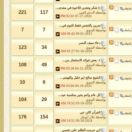
رشيف
(( شكر وتقدير للاخوة في منتدى...
221
117
بواسطة
الدعم الفنى
02:01 PM
07-27-2026
تمرين بالتنفس فقط للنوم في...
7
7
أرشيف
بواسطة
البدوي
09:42 AM
09-01-2015
رشيف
دعاء سيف النصر
123
34
بواسطة
البدوي
02:27 AM
02-26-2026
رشيف
1- بعض فوائد الاستغفار من...
108
49
بواسطة
البدوي
05:28 PM
04-21-2026
رشيف
الشيخ صالح ابو خليل والتهجم...
10
6
بواسطة
البدوي
03:04 PM
09-19-2024
رشيف
كل عام وانتم بخير بمناسبة عيد...
104
29
بواسطة
البدوي
10:52 AM
03-19-2026
رشيف
القرآن كائن حي
176
154
بواسطة
بلال أبوبكر
10:51 AM
09-18-2024
اني حرمت الظلم على نفسي