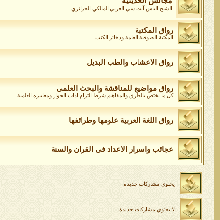
مجالس الحديثية
الشيخ الياس آيت سي العربي المالكي الجزائري
رواق المكتبة
المكتبة الصوفية العامة وذخائر الكتب
رواق الاعشاب والطب البديل
رواق مواضيع للمناقشة والبحث العلمى
كل ما يختص بالطرق والمفاهيم شرط التزام اداب الحوار ومعاييره العلمية
رواق اللغة العربية علومها وطرائفها
عجائب واسرار الاعداد فى القران والسنة
يحتوي مشاركات جديدة
لا يحتوي مشاركات جديدة