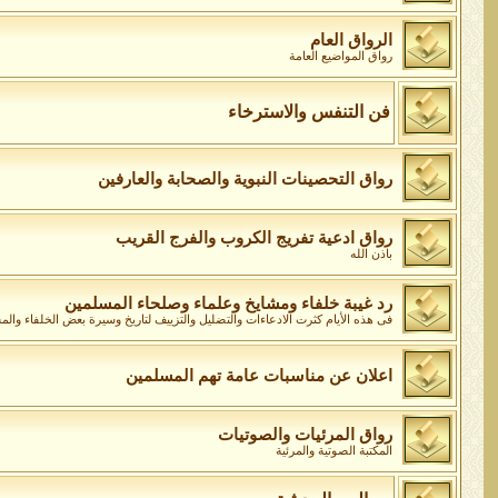
الرواق العام
رواق المواضيع العامة
فن التنفس والاسترخاء
رواق التحصينات النبوية والصحابة والعارفين
رواق ادعية تفريج الكروب والفرج القريب
باذن الله
رد غيبة خلفاء ومشايخ وعلماء وصلحاء المسلمين
فى هذه الأيام كثرت الادعاءات والتضليل والتزييف لتاريخ وسيرة بعض الخلفاء وال
اعلان عن مناسبات عامة تهم المسلمين
رواق المرئيات والصوتيات
المكتبة الصوتية والمرئية