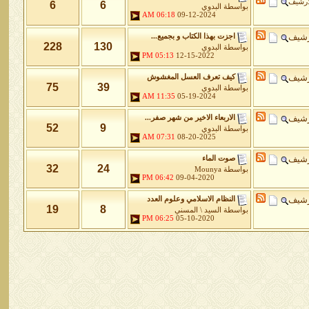
أرشيف
6
6
بواسطة
البدوي
06:18 AM
09-12-2024
رشيف
اجزت بهذا الكتاب و بجميع...
228
130
بواسطة
البدوي
05:13 PM
12-15-2022
رشيف
كيف تعرف العسل المغشوش
75
39
بواسطة
البدوي
11:35 AM
05-19-2024
رشيف
الاربعاء الاخير من شهر صفر...
52
9
بواسطة
البدوي
07:31 AM
08-20-2025
رشيف
صوت الماء
32
24
بواسطة
Mounya
06:42 PM
09-04-2020
رشيف
النظام الاسلامي وعلوم العدد
19
8
بواسطة
السيد \ المسني
06:25 PM
05-10-2020