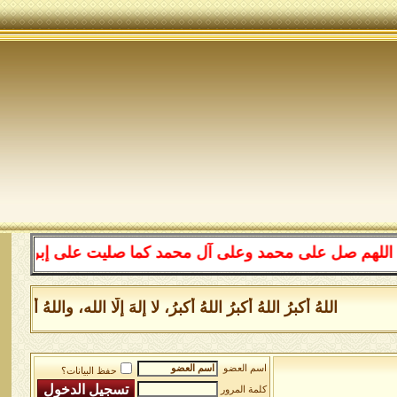
م صل على محمد وعلى آل محمد كما صليت على إبراهيم وعلى آل
اللهُ أكبرُ اللهُ أكبرُ اللهُ أكبرُ، لا إلهَ إلَّا الله، والله
اسم العضو
حفظ البيانات؟
كلمة المرور