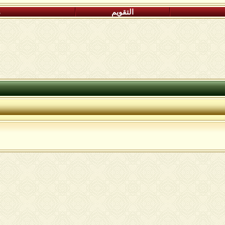
التقويم
م