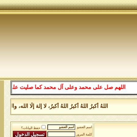
اللهم صل على محمد وعلى آل محمد كما صليت على إبراهيم و
اللهُ أكبرُ اللهُ أكبرُ اللهُ أكبرُ، لا إلهَ إلَّا الله،
اسم العضو
حفظ البيانات؟
كلمة المرور