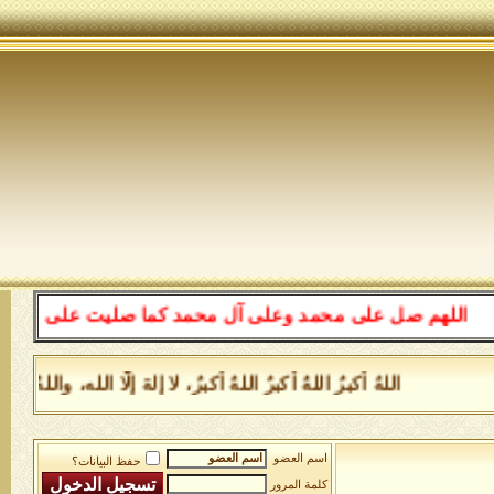
اللهم صل على محمد وعلى آل محمد كما صليت على إبراهيم وعل
اللهُ أكبرُ اللهُ أكبرُ اللهُ أكبرُ، لا إلهَ إلَّا الله، و
اسم العضو
حفظ البيانات؟
كلمة المرور