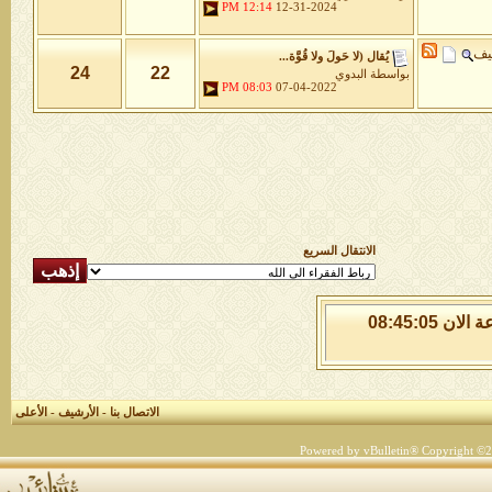
12:14 PM
12-31-2024
يف
يُقال (لا حَولَ ولا قُوَّة...
24
22
بواسطة
البدوي
08:03 PM
07-04-2022
الانتقال السريع
الجمعة 7 من اغسطس 2026 , الساعة الان 08:45:05
الاتصال بنا
-
الأرشيف
-
الأعلى
Powered by vBulletin® Copyright ©200