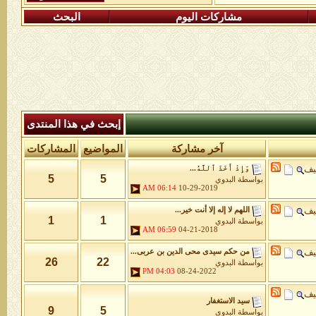
مشاركات اليوم
البحث
إبحث في هذا المنتدى
آخر مشاركة
المواضيع
المشاركات
يف
وَإِذْ أَخَذَ ٱللَّهُ...
5
5
بواسطة
البدوي
06:14 AM
10-29-2019
يف
اللهم لا إله إلا أنت خير...
1
1
بواسطة
البدوي
06:59 AM
04-21-2018
يف
من حكم سيدى محى الدين بن عربى...
26
22
بواسطة
البدوي
04:03 PM
08-24-2022
يف
سيد الاستغفار
9
5
بواسطة
البدوي