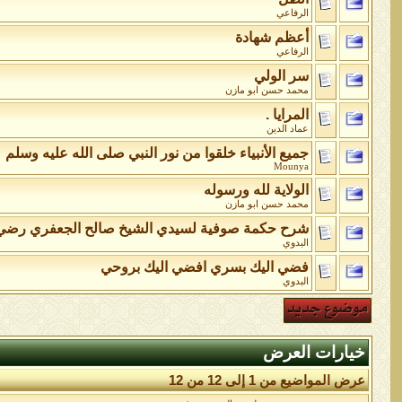
الرفاعي
أعظم شهادة
الرفاعي
سر الولي
محمد حسن ابو مازن
المرايا .
عماد الدين
جميع الأنبياء خلقوا من نور النبي صلى الله عليه وسلم
Mounya
الولاية لله ورسوله
محمد حسن ابو مازن
شرح حكمة صوفية لسيدي الشيخ صالح الجعفري رضي ال
البدوي
فضي اليك بسري افضي اليك بروحي
البدوي
خيارات العرض
عرض المواضيع من 1 إلى 12 من 12