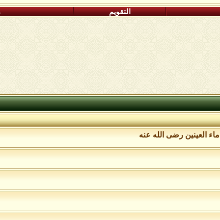
التقويم
م
اء العينين رضى الله عنه