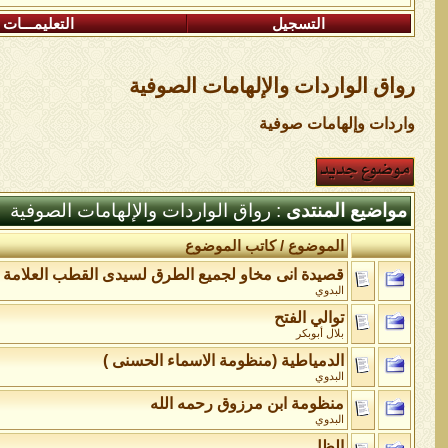
التسجيل
التعليمـــات
رواق الواردات واﻹلهامات الصوفية
واردات وإلهامات صوفية
مواضيع المنتدى
: رواق الواردات واﻹلهامات الصوفية
الموضوع
/
كاتب الموضوع
قصيدة انى مخاو لجميع الطرق لسيدى القطب العلامة م
البدوي
توالي الفتح
بلال أبوبكر
الدمياطية (منظومة الاسماء الحسنى )
البدوي
منظومة ابن مرزوق رحمه الله
البدوي
الظل