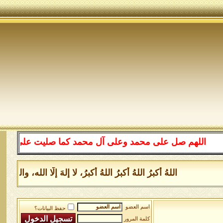
اللهم صل على محمد وعلى آل محمد كما صليت على إبراهيم وعل
اللهُ أكبرُ اللهُ أكبرُ اللهُ أكبرُ، لا إلهَ إلَّا الله، و
اسم العضو
حفظ البيانات؟
كلمة المرور