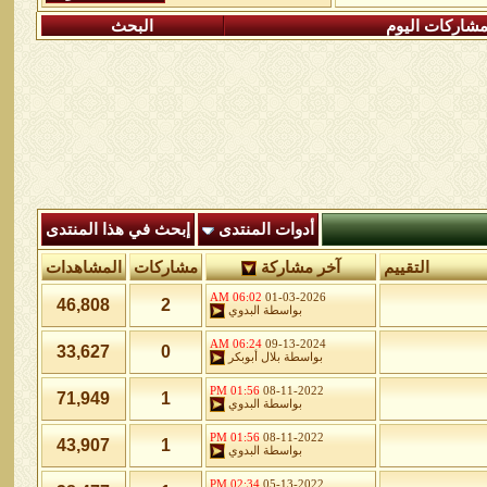
شاركات اليوم
البحث
أدوات المنتدى
إبحث في هذا المنتدى
التقييم
آخر مشاركة
مشاركات
المشاهدات
06:02 AM
01-03-2026
46,808
2
بواسطة
البدوي
06:24 AM
09-13-2024
33,627
0
بواسطة
بلال أبوبكر
01:56 PM
08-11-2022
71,949
1
بواسطة
البدوي
01:56 PM
08-11-2022
43,907
1
بواسطة
البدوي
02:34 PM
05-13-2022