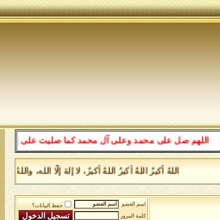
للهم صل على محمد وعلى آل محمد كما صليت على إبراهيم وعل
اللهُ أكبرُ اللهُ أكبرُ اللهُ أكبرُ، لا إلهَ إلَّا الله، وا
اسم العضو
حفظ البيانات؟
كلمة المرور