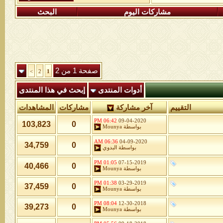
مشاركات اليوم
البحث
صفحة 1 من 2
>
2
1
أدوات المنتدى
إبحث في هذا المنتدى
التقييم
آخر مشاركة
مشاركات
المشاهدات
06:42 PM
09-04-2020
103,823
0
بواسطة
Mounya
06:36 AM
04-09-2020
34,759
0
بواسطة
البدوي
01:05 PM
07-15-2019
40,466
0
بواسطة
Mounya
01:38 PM
03-29-2019
37,459
0
بواسطة
Mounya
08:04 PM
12-30-2018
39,273
0
بواسطة
Mounya