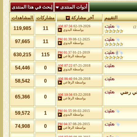
أدوات المنتدى
إبحث في هذا المنتدى
التقييم
آخر مشاركة
مشاركات
المشاهدات
07:56 AM
02-19-2026
)
2
119,985
11
بواسطة
البدوي
01:39 PM
08-12-2025
97,665
11
بواسطة
البدوي
01:37 PM
01-21-2019
630,215
115
بواسطة
الرفاعي
07:22 AM
07-21-2018
54,446
0
بواسطة
البدوي
06:40 AM
04-20-2018
58,542
0
بواسطة
الرفاعي
اعي رضي
10:56 AM
03-22-2018
65,366
0
بواسطة
الرفاعي
01:55 PM
09-02-2015
59,572
1
بواسطة
البدوي
04:37 PM
08-20-2015
74,908
0
بواسطة
الرفاعي