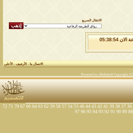
الانتقال السريع
الجمعة 7 من اغسطس 2026 , الساعة الان 05:38:55
الاتصال بنا
-
الأرشيف
-
الأعلى
Powered by vBulletin® Copyright ©200
72
71
70
67
66
64
63
62
59
58
57
54
53
46
44
43
42
41
39
38
37
36
97
96
95
94
93
92
91
90
89
88