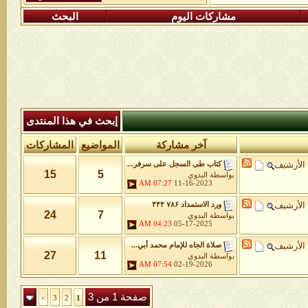
مشاركات اليوم
البحث
إبحث في هذا المنتدى
آخر مشاركة
المواضيع
المشاركات
الأرشيف
كتاب طى السجل على سرفر...
15
5
بواسطة
البدوي
07:27 AM
11-16-2023
الأرشيف
ورد الاستمداد ۷۸۶ ۴۴۴
24
7
بواسطة
البدوي
04:23 AM
05-17-2025
الأرشيف
صلاة الجاه للإمام محمد أبي...
27
11
بواسطة
البدوي
07:54 AM
02-19-2026
صفحة 1 من 3
>
3
2
1