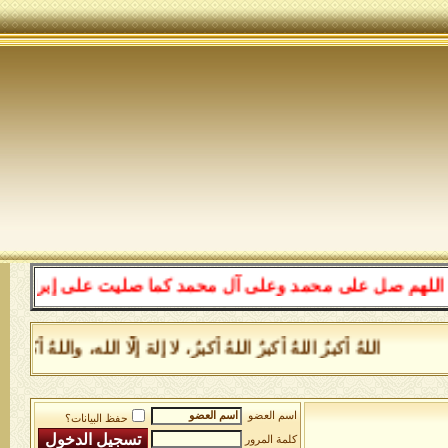
م صل على محمد وعلى آل محمد كما صليت على إبراهيم وعلى آل
اللهُ أكبرُ اللهُ أكبرُ اللهُ أكبرُ، لا إلهَ إلَّا الله، والله
اسم العضو
حفظ البيانات؟
كلمة المرور