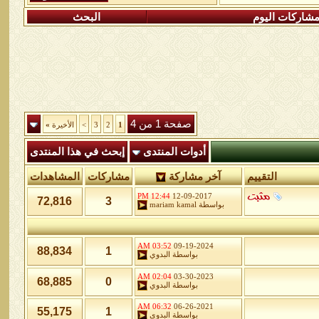
شاركات اليوم
البحث
صفحة 1 من 4
1
2
3
>
الأخيرة
»
أدوات المنتدى
إبحث في هذا المنتدى
التقييم
آخر مشاركة
مشاركات
المشاهدات
12:44 PM
12-09-2017
72,816
3
بواسطة
mariam kamal
03:52 AM
09-19-2024
88,834
1
بواسطة
البدوي
02:04 AM
03-30-2023
68,885
0
بواسطة
البدوي
06:32 AM
06-26-2021
55,175
1
بواسطة
البدوي