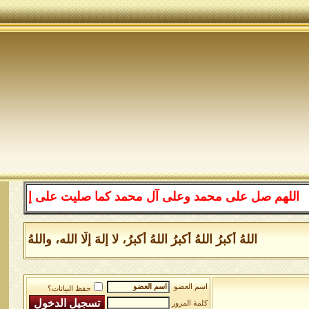
هم صل على محمد وعلى آل محمد كما صليت على إبراهيم وعلى آ
اللهُ أكبرُ اللهُ أكبرُ اللهُ أكبرُ، لا إلهَ إلَّا الله، والل
اسم العضو
حفظ البيانات؟
كلمة المرور