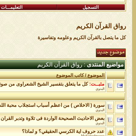
التسجيل
التعليمـــات
رواق القرآن الكريم
كل ما يتصل بالقرآن الكريم وعلومه وتفاسيرة
مواضيع المنتدى
: رواق القرآن الكريم
الموضوع
/
كاتب الموضوع
مثبــت:
كل ما يتعلق بتفسير الشيخ الشعراوى من صوت
البدوي
سورة ( الاخلاص ) من اعظم أسباب استجلاب محبة الله
البدوي
بعض الاحاديث الصحيحة الواردة فى تلاوة وتدبر القران 
البدوي
عدد حروف اية الكرسي الحقيقي؟ و لماذا؟
Mohamedmousa